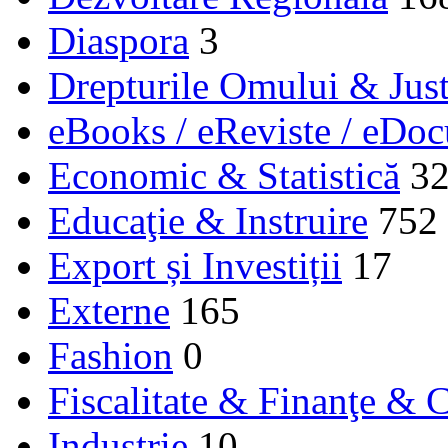
Diaspora
3
Drepturile Omului & Just
eBooks / eReviste / eDo
Economic & Statistică
3
Educaţie & Instruire
752
Export și Investiții
17
Externe
165
Fashion
0
Fiscalitate & Finanţe & C
Industrie
10