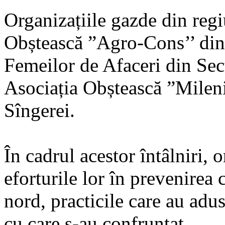
Organizațiile gazde din regi
Obștească ”Agro-Cons’’ din
Femeilor de Afaceri din Sect
Asociația Obștească ”Mileniul
Sîngerei.
În cadrul acestor întâlniri, 
eforturile lor în prevenirea 
nord, practicile care au adus
cu care s-au confruntat.