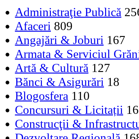
Administraţie Publică
25
Afaceri
809
Angajări & Joburi
167
Armata & Serviciul Grăn
Artă & Cultură
127
Bănci & Asigurări
18
Blogosfera
110
Concursuri & Licitații
16
Construcţii & Infrastruct
Dezvoltare Regională
16