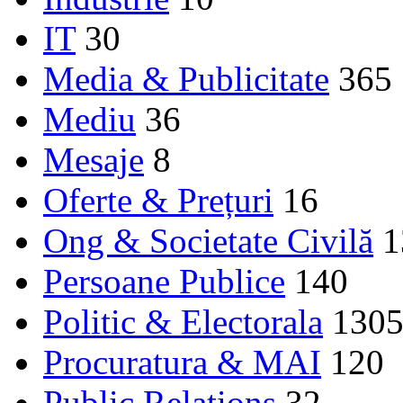
IT
30
Media & Publicitate
365
Mediu
36
Mesaje
8
Oferte & Prețuri
16
Ong & Societate Civilă
1
Persoane Publice
140
Politic & Electorala
130
Procuratura & MAI
120
Public Relations
32