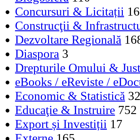
Concursuri & Licitații
16
Construcţii & Infrastruct
Dezvoltare Regională
16
Diaspora
3
Drepturile Omului & Just
eBooks / eReviste / eDo
Economic & Statistică
3
Educaţie & Instruire
752
Export și Investiții
17
Externe
165