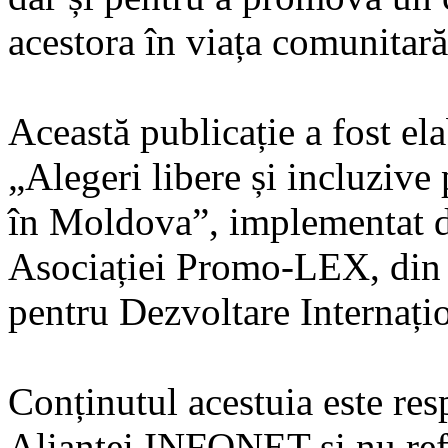
acestora în viața comunitară
Această publicație a fost el
„Alegeri libere și incluzive
în Moldova”, implementat d
Asociației Promo-LEX, din s
pentru Dezvoltare Internaț
Conținutul acestuia este res
Alianței INFONET și nu refl