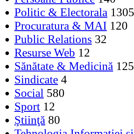
Politic & Electorala
130
Procuratura & MAI
120
Public Relations
32
Resurse Web
12
Sănătate & Medicină
125
Sindicate
4
Social
580
Sport
12
Ştiinţă
80
Tehnologia Informației ș