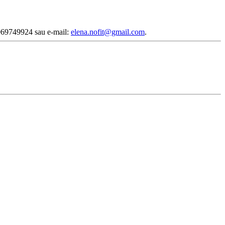
 069749924 sau e-mail:
elena.nofit@gmail.com
.