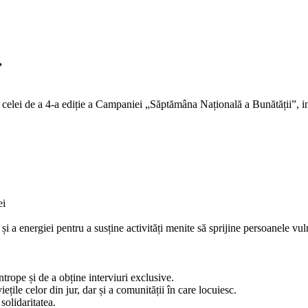
”
a celei de a 4-a ediție a Campaniei „Săptămâna Națională a Bunătății”, i
ei
energiei pentru a susține activități menite să sprijine persoanele vulner
ntrope și de a obține interviuri exclusive.
ețile celor din jur, dar și a comunității în care locuiesc.
solidaritatea.