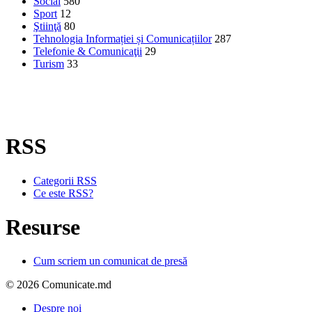
Social
580
Sport
12
Ştiinţă
80
Tehnologia Informației și Comunicațiilor
287
Telefonie & Comunicaţii
29
Turism
33
RSS
Categorii RSS
Ce este RSS?
Resurse
Cum scriem un comunicat de presă
© 2026 Comunicate.md
Despre noi