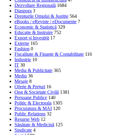
Dezvoltare Regională
1684
Diaspora
3
Drepturile Omului & Justiţie
564
eBooks / eReviste / eDocumente
7
Economic & Statistică
329
Educaţie & Instruire
752
Export și Investiții
17
Externe
165
Fashion
0
Fiscalitate & Finanţe & Contabilitate
116
Industrie
10
IT
30
Media & Publicitate
365
Mediu
36
Mesaje
8
Oferte & Prețuri
16
Ong & Societate Civilă
1381
Persoane Publice
140
Politic & Electorala
1305
Procuratura & MAI
120
Public Relations
32
Resurse Web
12
Sănătate & Medicină
125
Sindicate
4