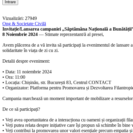
Vizualizări: 27949
Ong & Societate Civilă
Invitație/Lansarea campaniei „Săptămâna Națională a Bunătății
8 Noiembrie 2024
— Stimate reprezentant/ă al presei,
Avem plăcerea de a vă invita să participați la evenimentul de lansare 
solidaritate în viața de zi cu zi.
Detalii despre eveniment:
• Data: 11 noiembrie 2024
• Ora: 11:00
• Locația: Chișinău, str. București 83, Centrul CONTACT
• Organizator: Platforma pentru Promovarea și Dezvoltarea Filantropi
Campania marchează un moment important de mobilizare a resurselor și a 
De ce să participați?
• Veți avea oportunitatea de a interacționa cu oameni și organizații fila
• Veți putea relata despre inițiative care își propun să schimbe în bine vi
• Veți contribui la promovarea unor valori esențiale precum empatia și 