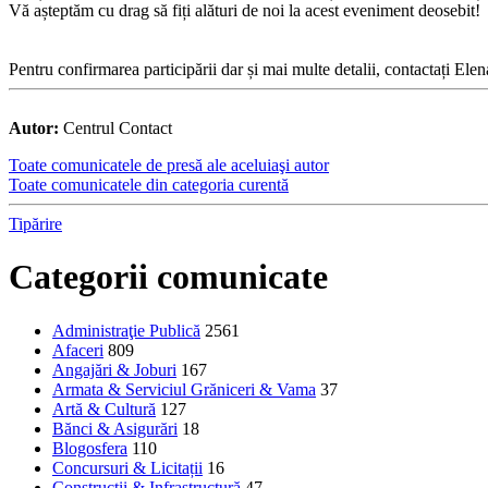
Vă așteptăm cu drag să fiți alături de noi la acest eveniment deosebit!
Pentru confirmarea participării dar și mai multe detalii, contactați
Autor:
Centrul Contact
Toate comunicatele de presă ale aceluiaşi autor
Toate comunicatele din categoria curentă
Tipărire
Categorii comunicate
Administraţie Publică
2561
Afaceri
809
Angajări & Joburi
167
Armata & Serviciul Grăniceri & Vama
37
Artă & Cultură
127
Bănci & Asigurări
18
Blogosfera
110
Concursuri & Licitații
16
Construcţii & Infrastructură
47