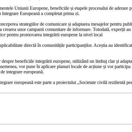
amentele Uniunii Europene, beneficiile și etapele procesului de aderare p
ru Integrare Europeană a completat prima zi.
onceperea strategiilor de comunicare și adaptarea mesajelor pentru publi
 la crearea unor campanii comunitare de informare. Totodată, experții au 
tice pentru promovarea integrării europene la nivel local
aplicabilitate directă în comunitățile participanților. Aceștia au identifi
or despre beneficiile integrării europene, utilizând un limbaj clar și ad
emenea, vor pune în aplicare planuri locale de acțiune și vor participa acti
l de integrare europeană.
 integrare europeană este parte a proiectului „Societate civilă rezilien