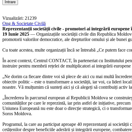
Vizualizări: 21239
Ong & Societate Civilă
Reprezentanții societății civile - promotori ai integrării europene 
19 Iunie 2025
— Organizațiile societății civile din Republica Moldova j
promotorii valorilor democratice, ale drepturilor omului și ale bunei g
Cu toate acestea, multe organizații încă se întreabă „Ce putem face 
În acest context, Centrul CONTACT, în parteneriat cu Institutului pen
instruire pentru membrii rețelei de multiplicatori ai integrării europe
„Ne dorim ca fiecare dintre voi să plece de aici cu mai multă încreder
obiectiv politic – este o transformare a societății, iar voi, ca lideri 
noastre. Vă mulțumim că sunteți aici și că alegeți să contribuiți acti
„Încrederea în parcursul european al Republicii Moldova se construiește 
comunităților pe care le reprezintă, iar prin astfel de inițiative, precu
Uniunea Europeană nu este doar o direcție strategică, ci o transformar
Soros Moldova.
Programul, la care au participat aproape 40 reprezentanți ai societății
cetățenilor despre beneficiile aderării și integrării europene, combate