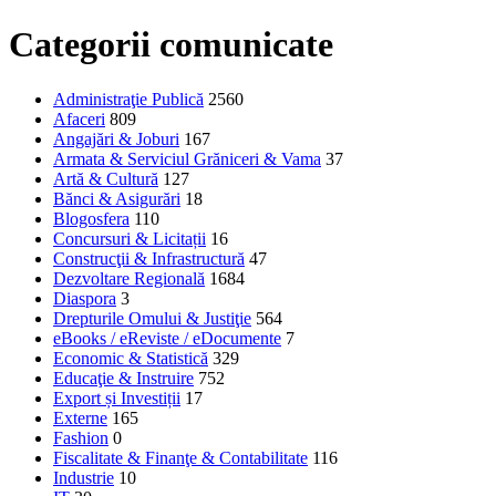
Categorii comunicate
Administraţie Publică
2560
Afaceri
809
Angajări & Joburi
167
Armata & Serviciul Grăniceri & Vama
37
Artă & Cultură
127
Bănci & Asigurări
18
Blogosfera
110
Concursuri & Licitații
16
Construcţii & Infrastructură
47
Dezvoltare Regională
1684
Diaspora
3
Drepturile Omului & Justiţie
564
eBooks / eReviste / eDocumente
7
Economic & Statistică
329
Educaţie & Instruire
752
Export și Investiții
17
Externe
165
Fashion
0
Fiscalitate & Finanţe & Contabilitate
116
Industrie
10