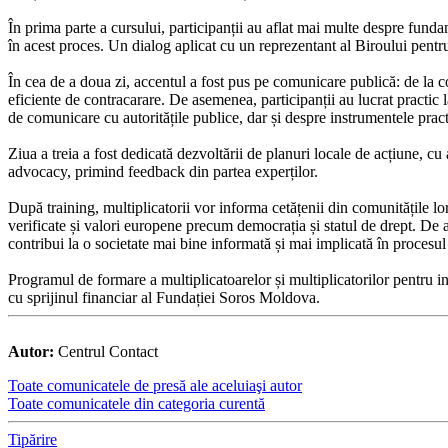
În prima parte a cursului, participanții au aflat mai multe despre fund
în acest proces. Un dialog aplicat cu un reprezentant al Biroului pent
În cea de a doua zi, accentul a fost pus pe comunicare publică: de la c
eficiente de contracarare. De asemenea, participanții au lucrat practic
de comunicare cu autoritățile publice, dar și despre instrumentele prac
Ziua a treia a fost dedicată dezvoltării de planuri locale de acțiune, cu 
advocacy, primind feedback din partea experților.
După training, multiplicatorii vor informa cetățenii din comunitățile l
verificate și valori europene precum democrația și statul de drept. De as
contribui la o societate mai bine informată și mai implicată în procesu
Programul de formare a multiplicatoarelor și multiplicatorilor pentru
cu sprijinul financiar al Fundației Soros Moldova.
Autor:
Centrul Contact
Toate comunicatele de presă ale aceluiaşi autor
Toate comunicatele din categoria curentă
Tipărire