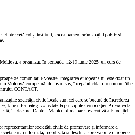
dintre cetățeni și instituții, vocea oamenilor în spațiul public și
ne.
 Moldova, a organizat, în perioada, 12-19 iunie 2025, un curs de
aproape de comunitățile voastre. Integrarea europeană nu este doar un
strui o Moldovă europeană, de jos în sus, începând chiar din comunitățile
al Centrului CONTACT.
izațiile societății civile locale sunt cei care se bucură de încrederea
hise, bine informate și conectate la principiile democrației. Aderarea la
icată,” a declarat Daniela Vidaicu, directoarea executivă a Fundației
r reprezentanților societății civile de promovare și informare a
societate mai informată, mobilizată și deschisă spre valorile europene.