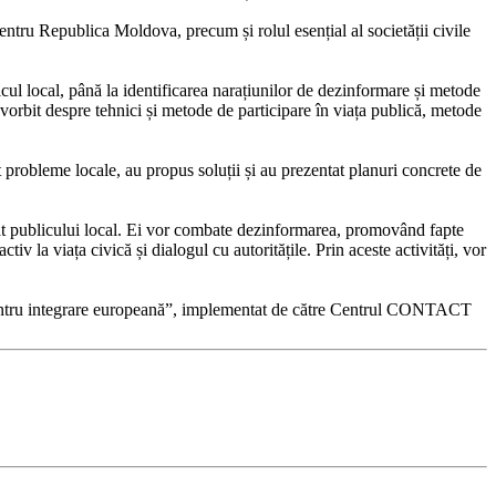
entru Republica Moldova, precum și rolul esențial al societății civile
cul local, până la identificarea narațiunilor de dezinformare și metode
vorbit despre tehnici și metode de participare în viața publică, metode
cat probleme locale, au propus soluții și au prezentat planuri concrete de
aptat publicului local. Ei vor combate dezinformarea, promovând fapte
v la viața civică și dialogul cu autoritățile. Prin aceste activități, vor
tă pentru integrare europeană”, implementat de către Centrul CONTACT