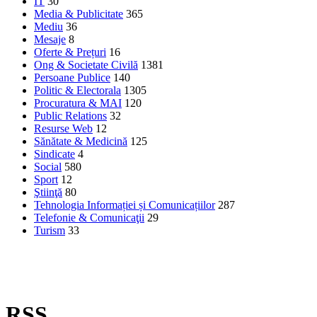
IT
30
Media & Publicitate
365
Mediu
36
Mesaje
8
Oferte & Prețuri
16
Ong & Societate Civilă
1381
Persoane Publice
140
Politic & Electorala
1305
Procuratura & MAI
120
Public Relations
32
Resurse Web
12
Sănătate & Medicină
125
Sindicate
4
Social
580
Sport
12
Ştiinţă
80
Tehnologia Informației și Comunicațiilor
287
Telefonie & Comunicaţii
29
Turism
33
RSS