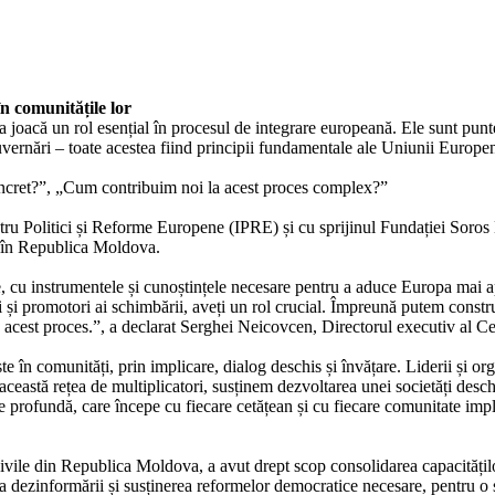
în comunitățile lor
oacă un rol esențial în procesul de integrare europeană. Ele sunt puntea 
uvernări – toate acestea fiind principii fundamentale ale Uniunii Europe
concret?”, „Cum contribuim noi la acest proces complex?”
tru Politici și Reforme Europene (IPRE) și cu sprijinul Fundației Soros
ne în Republica Moldova.
e, cu instrumentele și cunoștințele necesare pentru a aduce Europa mai 
locali și promotori ai schimbării, aveți un rol crucial. Împreună putem con
v la acest proces.”, a declarat Serghei Neicovcen, Directorul executiv 
în comunități, prin implicare, dialog deschis și învățare. Liderii și organ
m această rețea de multiplicatori, susținem dezvoltarea unei societăți desc
e profundă, care începe cu fiecare cetățean și cu fiecare comunitate impl
 civile din Republica Moldova, a avut drept scop consolidarea capacitățilo
rea dezinformării și susținerea reformelor democratice necesare, pentru o 