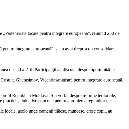
e „Parteneriate locale pentru integrare europeană”, reunind 250 de
 pentru integrare europeană”, și au avut drept scop consolidarea
ea de sud a țării. Participanții au discutat despre oportunitățile
arat Cristina Gherasimov, Viceprim-ministră pentru integrare europeană.
n nordul Republicii Moldova. S-a vorbit despre reforme teritoriale,
 practici și inițiative concrete pentru apropierea regiunilor de
țile locale, acolo unde oamenii trăiesc, muncesc, cresc copii, au