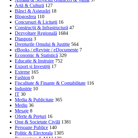
Artă & Cultură
127
Bănci & Asigurări
18
Blogosfera
110
Concursuri & Licitații
16
Construcţii & Infrastructură
47
Dezvoltare Regională
1684
Diaspora
3
Drepturile Omului & Justiţie
564
eBooks / eReviste / eDocumente
7
Economic & Statistică
329
Educaţie & Instruire
752
Export și Investiții
17
Externe
165
Fashion
0
Fiscalitate & Finanţe & Contabilitate
116
Industrie
10
IT
30
Media & Publicitate
365
Mediu
36
Mesaje
8
Oferte & Prețuri
16
Ong & Societate Civilă
1381
Persoane Publice
140
Politic & Electorala
1305