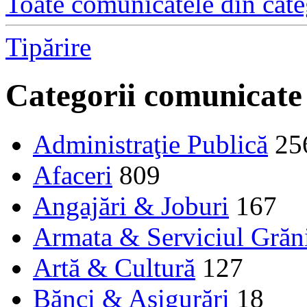
Toate comunicatele din cate
Tipărire
Categorii comunicate
Administraţie Publică
25
Afaceri
809
Angajări & Joburi
167
Armata & Serviciul Grăn
Artă & Cultură
127
Bănci & Asigurări
18