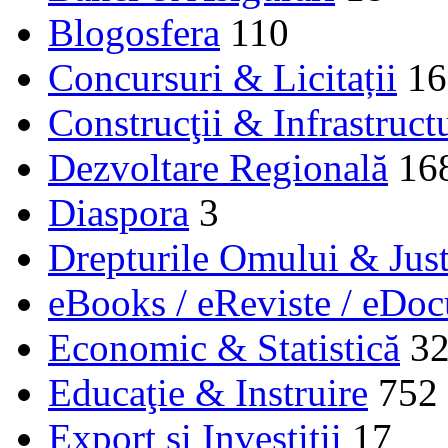
Blogosfera
110
Concursuri & Licitații
16
Construcţii & Infrastruct
Dezvoltare Regională
16
Diaspora
3
Drepturile Omului & Just
eBooks / eReviste / eDo
Economic & Statistică
3
Educaţie & Instruire
752
Export și Investiții
17