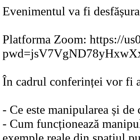
Evenimentul va fi desfășura
Platforma Zoom: https://u
pwd=jsV7VgND78yHxwXx
În cadrul conferinței vor fi 
- Ce este manipularea și de
- Cum funcționează manipula
exemple reale din spațiul pu