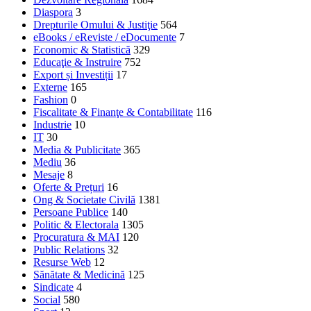
Diaspora
3
Drepturile Omului & Justiţie
564
eBooks / eReviste / eDocumente
7
Economic & Statistică
329
Educaţie & Instruire
752
Export și Investiții
17
Externe
165
Fashion
0
Fiscalitate & Finanţe & Contabilitate
116
Industrie
10
IT
30
Media & Publicitate
365
Mediu
36
Mesaje
8
Oferte & Prețuri
16
Ong & Societate Civilă
1381
Persoane Publice
140
Politic & Electorala
1305
Procuratura & MAI
120
Public Relations
32
Resurse Web
12
Sănătate & Medicină
125
Sindicate
4
Social
580