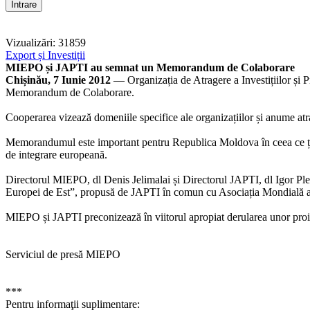
Vizualizări: 31859
Export și Investiții
MIEPO și JAPTI au semnat un Memorandum de Colaborare
Chișinău, 7 Iunie 2012
— Organizația de Atragere a Investițiilor și 
Memorandum de Colaborare.
Cooperarea vizează domeniile specifice ale organizațiilor și anume atra
Memorandumul este important pentru Republica Moldova în ceea ce ține d
de integrare europeană.
Directorul MIEPO, dl Denis Jelimalai și Directorul JAPTI, dl Igor Ples
Europei de Est”, propusă de JAPTI în comun cu Asociația Mondială a 
MIEPO și JAPTI preconizează în viitorul apropiat derularea unor proie
Serviciul de presă MIEPO
***
Pentru informaţii suplimentare: