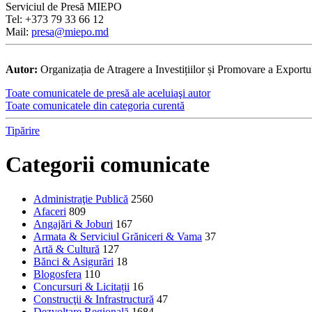
Serviciul de Presă MIEPO
Tel: +373 79 33 66 12
Mail:
presa@miepo.md
Autor:
Organizația de Atragere a Investițiilor și Promovare a Exportu
Toate comunicatele de presă ale aceluiaşi autor
Toate comunicatele din categoria curentă
Tipărire
Categorii comunicate
Administraţie Publică
2560
Afaceri
809
Angajări & Joburi
167
Armata & Serviciul Grăniceri & Vama
37
Artă & Cultură
127
Bănci & Asigurări
18
Blogosfera
110
Concursuri & Licitații
16
Construcţii & Infrastructură
47
Dezvoltare Regională
1684