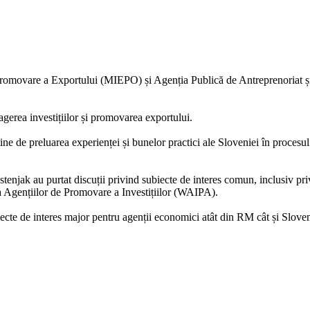
Promovare a Exportului (MIEPO) și Agenția Publică de Antreprenoriat și
gerea investițiilor și promovarea exportului.
e preluarea experienței și bunelor practici ale Sloveniei în procesul de
tenjak au purtat discuții privind subiecte de interes comun, inclusiv pr
Agențiilor de Promovare a Investițiilor (WAIPA).
cte de interes major pentru agenții economici atât din RM cât și Sloven