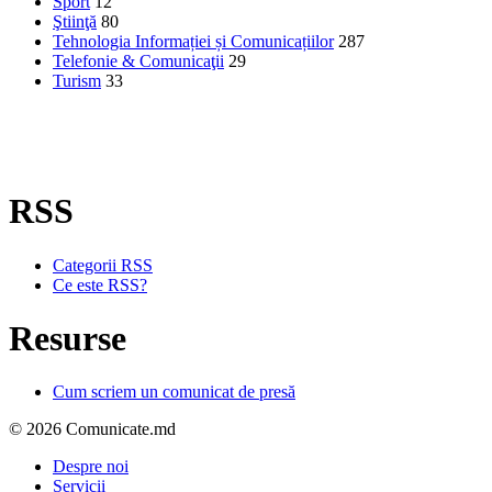
Sport
12
Ştiinţă
80
Tehnologia Informației și Comunicațiilor
287
Telefonie & Comunicaţii
29
Turism
33
RSS
Categorii RSS
Ce este RSS?
Resurse
Cum scriem un comunicat de presă
© 2026 Comunicate.md
Despre noi
Servicii