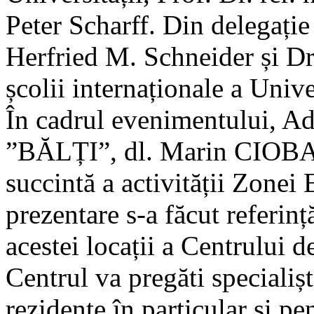
Peter Scharff. Din delegație
Herfried M. Schneider și Dr
școlii internaționale a Univer
În cadrul evenimentului, Ad
”BĂLȚI”, dl. Marin CIOBAN
succintă a activității Zone
prezentare s-a făcut referinț
acestei locații a Centrului d
Centrul va pregăti specialiș
rezidente în particular și p