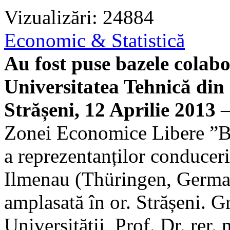
Vizualizări: 24884
Economic & Statistică
Au fost puse bazele cola
Universitatea Tehnică di
Strășeni, 12 Aprilie 2013
—
Zonei Economice Libere ”BĂ
a reprezentanților conduceri
Ilmenau (Thüringen, German
amplasată în or. Strășeni. G
Universității, Prof. Dr. rer. n