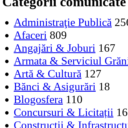
Categorii comunicate
Administraţie Publică
25
Afaceri
809
Angajări & Joburi
167
Armata & Serviciul Grăn
Artă & Cultură
127
Bănci & Asigurări
18
Blogosfera
110
Concursuri & Licitații
16
Construcţii & Infrastruct