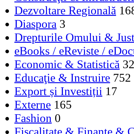
Dezvoltare Regională
16
Diaspora
3
Drepturile Omului & Just
eBooks / eReviste / eDo
Economic & Statistică
3
Educaţie & Instruire
752
Export și Investiții
17
Externe
165
Fashion
0
Fiscalitate & Finanţe & C