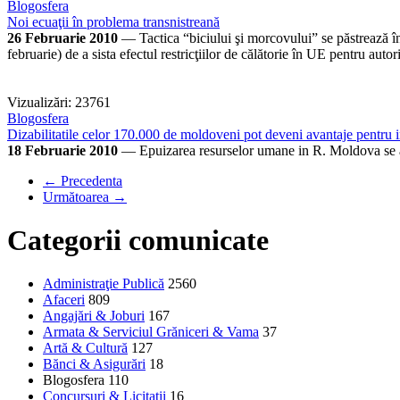
Blogosfera
Noi ecuaţii în problema transnistreană
26 Februarie 2010
— Tactica “biciului şi morcovului” se păstrează în
februarie) de a sista efectul restricţiilor de călătorie în UE pentru auto
Vizualizări: 23761
Blogosfera
Dizabilitatile celor 170.000 de moldoveni pot deveni avantaje pentru
18 Februarie 2010
— Epuizarea resurselor umane in R. Moldova se afl
← Precedenta
Următoarea →
Categorii comunicate
Administraţie Publică
2560
Afaceri
809
Angajări & Joburi
167
Armata & Serviciul Grăniceri & Vama
37
Artă & Cultură
127
Bănci & Asigurări
18
Blogosfera
110
Concursuri & Licitații
16