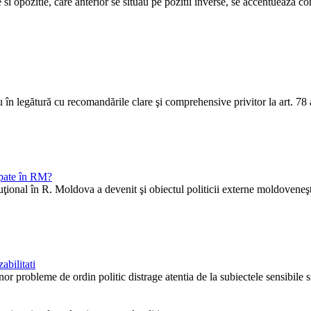
i opozitie, care anterior se situau pe pozitii inverse, se accentueaza confu
în legătură cu recomandările clare şi comprehensive privitor la art. 78 
ipate în RM?
al în R. Moldova a devenit şi obiectul politicii externe moldoveneşti 
abilitati
probleme de ordin politic distrage atentia de la subiectele sensibile si 