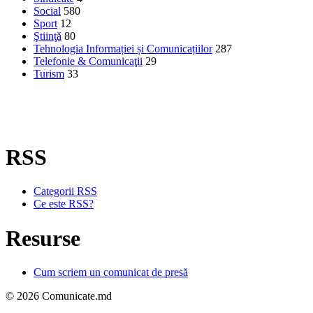
Social
580
Sport
12
Ştiinţă
80
Tehnologia Informației și Comunicațiilor
287
Telefonie & Comunicaţii
29
Turism
33
RSS
Categorii RSS
Ce este RSS?
Resurse
Cum scriem un comunicat de presă
© 2026 Comunicate.md