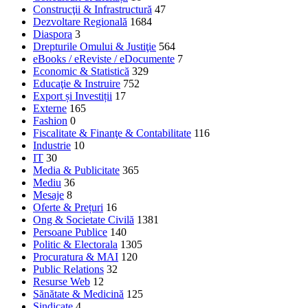
Construcţii & Infrastructură
47
Dezvoltare Regională
1684
Diaspora
3
Drepturile Omului & Justiţie
564
eBooks / eReviste / eDocumente
7
Economic & Statistică
329
Educaţie & Instruire
752
Export și Investiții
17
Externe
165
Fashion
0
Fiscalitate & Finanţe & Contabilitate
116
Industrie
10
IT
30
Media & Publicitate
365
Mediu
36
Mesaje
8
Oferte & Prețuri
16
Ong & Societate Civilă
1381
Persoane Publice
140
Politic & Electorala
1305
Procuratura & MAI
120
Public Relations
32
Resurse Web
12
Sănătate & Medicină
125
Sindicate
4