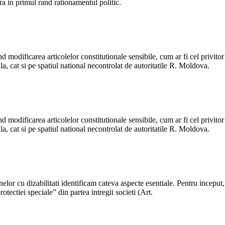
a in primul rand rationamentul politic.
odificarea articolelor constitutionale sensibile, cum ar fi cel privitor
ala, cat si pe spatiul national necontrolat de autoritatile R. Moldova.
odificarea articolelor constitutionale sensibile, cum ar fi cel privitor
ala, cat si pe spatiul national necontrolat de autoritatile R. Moldova.
or cu dizabilitati identificam cateva aspecte esentiale. Pentru inceput, 
otectiei speciale” din partea intregii societi (Art.