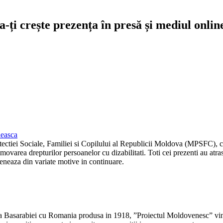
-ți crește prezența în presă și mediul onlin
neasca
ectiei Sociale, Familiei si Copilului al Republicii Moldova (MPSFC), c
romovarea drepturilor persoanelor cu dizabilitati. Toti cei prezenti au at
reneaza din variate motive in continuare.
a Basarabiei cu Romania produsa in 1918, ”Proiectul Moldovenesc” vine s