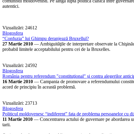
comunistii moldovenisti. Pe langa lupta politica clasica intre guvernare s
autentici.
Vizualizări: 24612
Blogosfera
“Confuzia” lui Ghimpu deranjează Bruxellul?
27 Martie 2010
— Ambiguităţile de interpretare observate la Chişinău 
probabil limitele acceptabilului pentru cei de la Bruxelles.
Vizualizări: 24592
Blogosfera
România pentru referendum "constituţional" şi contra alegerilor antic
16 Martie 2010
— Campania de promovare a referendumului constituţion
acord de principiu în această problemă.
Vizualizări: 23713
Blogosfera
Politicul moldovenesc “indiferent” fata de problema persoanelor cu diz
11 Martie 2010
— Concentrarea actului de guvernare pe abordarea unor 
tarii.