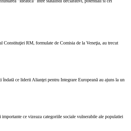
ntarea ”ideatica” intre statalistii declarativi, potentiali si cei
al Constituţiei RM, formulate de Comisia de la Veneţia, au trecut
îndată ce liderii Alianţei pentru Integrare Europeană au ajuns la un
importante ce vizeaza categoriile sociale vulnerabile ale populatiei