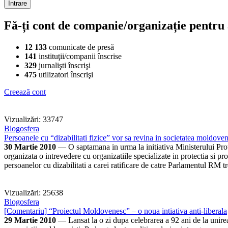
Fă-ți cont de companie/organizație pentru a
12 133
comunicate de presă
141
instituţii/companii înscrise
329
jurnalişti înscrişi
475
utilizatori înscrişi
Creează cont
Vizualizări: 33747
Blogosfera
Persoanele cu “dizabilitati fizice” vor sa revina in societatea moldove
30 Martie 2010
— O saptamana in urma la initiativa Ministerului Prot
organizata o intrevedere cu organizatiile specializate in protectia si p
persoanelor cu dizabilitati a carei ratificare de catre Parlamentul RM t
Vizualizări: 25638
Blogosfera
[Comentariu] “Proiectul Moldovenesc” – o noua intiativa anti-liberala
29 Martie 2010
— Lansat la o zi dupa celebrarea a 92 ani de la unire