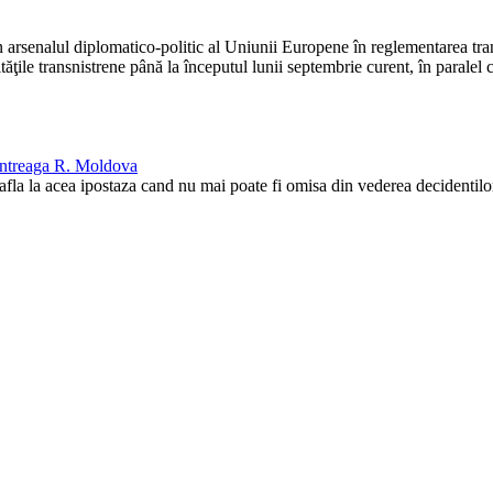
 arsenalul diplomatico-politic al Uniunii Europene în reglementarea tran
rităţile transnistrene până la începutul lunii septembrie curent, în paralel
 intreaga R. Moldova
a la acea ipostaza cand nu mai poate fi omisa din vederea decidentilo