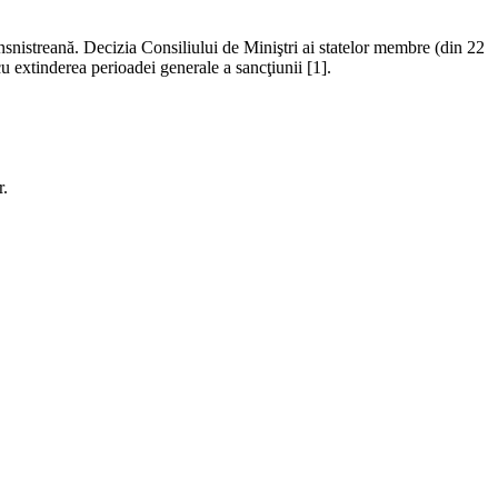
snistreană. Decizia Consiliului de Miniştri ai statelor membre (din 22
 cu extinderea perioadei generale a sancţiunii [1].
r.