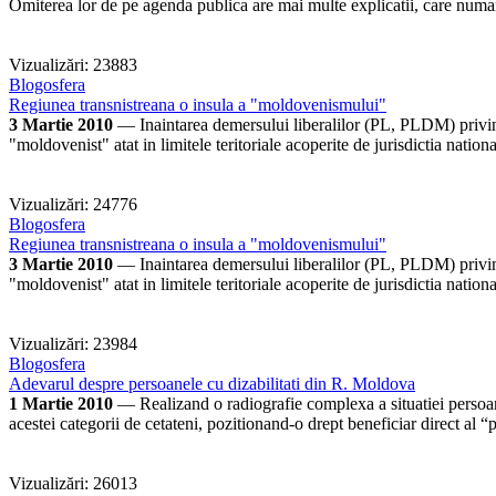
Omiterea lor de pe agenda publica are mai multe explicatii, care numar
Vizualizări: 23883
Blogosfera
Regiunea transnistreana o insula a "moldovenismului"
3 Martie 2010
— Inaintarea demersului liberalilor (PL, PLDM) privind m
"moldovenist" atat in limitele teritoriale acoperite de jurisdictia nation
Vizualizări: 24776
Blogosfera
Regiunea transnistreana o insula a "moldovenismului"
3 Martie 2010
— Inaintarea demersului liberalilor (PL, PLDM) privind m
"moldovenist" atat in limitele teritoriale acoperite de jurisdictia nation
Vizualizări: 23984
Blogosfera
Adevarul despre persoanele cu dizabilitati din R. Moldova
1 Martie 2010
— Realizand o radiografie complexa a situatiei persoanel
acestei categorii de cetateni, pozitionand-o drept beneficiar direct al “pr
Vizualizări: 26013