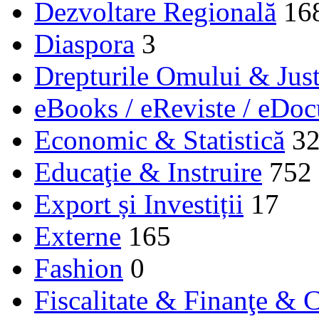
Dezvoltare Regională
16
Diaspora
3
Drepturile Omului & Just
eBooks / eReviste / eDo
Economic & Statistică
3
Educaţie & Instruire
752
Export și Investiții
17
Externe
165
Fashion
0
Fiscalitate & Finanţe & C