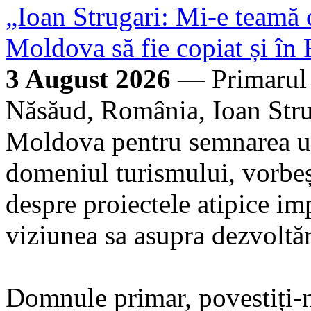
„Ioan Strugari: Mi-e teamă 
Moldova să fie copiat și î
3 August 2026
— Primarul c
Năsăud, România, Ioan Strug
Moldova pentru semnarea unu
domeniul turismului, vorbeș
despre proiectele atipice im
viziunea sa asupra dezvoltăr
Domnule primar, povestiți-ne