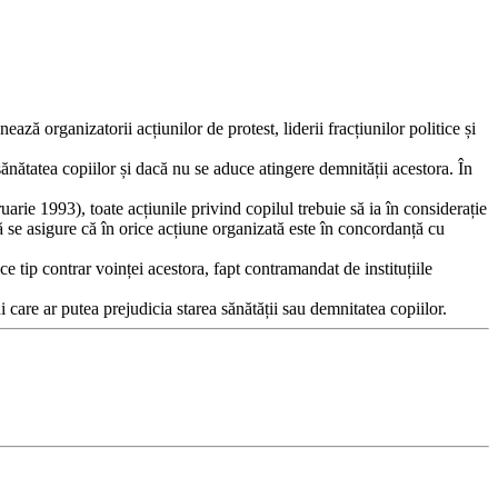
ă organizatorii acțiunilor de protest, liderii fracțiunilor politice și
sănătatea copiilor și dacă nu se aduce atingere demnității acestora. În
rie 1993), toate acțiunile privind copilul trebuie să ia în considerație
 să se asigure că în orice acțiune organizată este în concordanță cu
ce tip contrar voinței acestora, fapt contramandat de instituțiile
ni care ar putea prejudicia starea sănătății sau demnitatea copiilor.