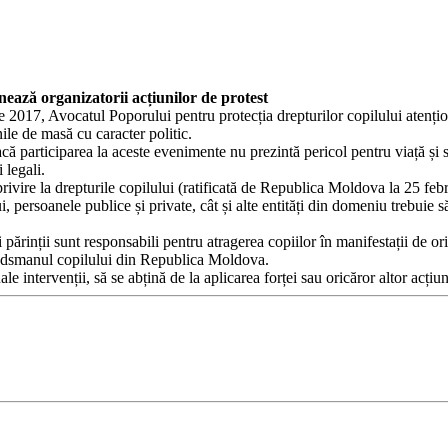
nează organizatorii acțiunilor de protest
017, Avocatul Poporului pentru protecția drepturilor copilului atenționeaz
nile de masă cu caracter politic.
acă participarea la aceste evenimente nu prezintă pericol pentru viață și 
 legali.
ire la drepturile copilului (ratificată de Republica Moldova la 25 februa
ui, persoanele publice și private, cât și alte entități din domeniu trebuie
părinții sunt responsabili pentru atragerea copiilor în manifestații de ori
mbudsmanul copilului din Republica Moldova.
le intervenții, să se abțină de la aplicarea forței sau oricăror altor acțiu