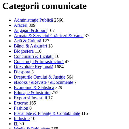
Categorii comunicate
Administraţie Publică
2560
Afaceri
809
Angajări & Joburi
167
Armata & Serviciul Grăniceri & Vama
37
Artă & Cultură
127
Bănci & Asigurări
18
Blogosfera
110
Concursuri & Licitații
16
Construcţii & Infrastructură
47
Dezvoltare Regională
1684
Diaspora
3
Drepturile Omului & Justiţie
564
eBooks / eReviste / eDocumente
7
Economic & Statistică
329
Educaţie & Instruire
752
Export și Investiții
17
Externe
165
Fashion
0
Fiscalitate & Finanţe & Contabilitate
116
Industrie
10
IT
30
Media & Publicitate
365