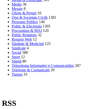
Mediu
36
Mesaje
8
Oferte & Prețuri
16
Ong & Societate Civilă
1381
Persoane Publice
140
Politic & Electorala
1305
Procuratura & MAI
120
Public Relations
32
Resurse Web
12
Sănătate & Medicină
125
Sindicate
4
Social
580
Sport
12
Ştiinţă
80
Tehnologia Informației și Comunicațiilor
287
Telefonie & Comunicaţii
29
Turism
33
RSS