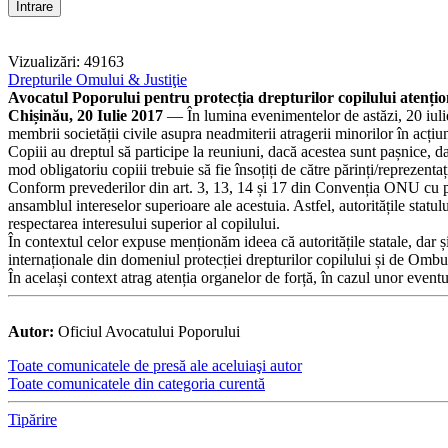
Vizualizări: 49163
Drepturile Omului & Justiţie
Avocatul Poporului pentru protecția drepturilor copilului atențio
Chișinău, 20 Iulie 2017
— În lumina evenimentelor de astăzi, 20 iulie 2
membrii societății civile asupra neadmiterii atragerii minorilor în acțiu
Copiii au dreptul să participe la reuniuni, dacă acestea sunt pașnice, d
mod obligatoriu copiii trebuie să fie însoțiți de către părinți/reprezentați
Conform prevederilor din art. 3, 13, 14 și 17 din Convenția ONU cu priv
ansamblul intereselor superioare ale acestuia. Astfel, autoritățile statul
respectarea interesului superior al copilului.
În contextul celor expuse menționăm ideea că autoritățile statale, dar și 
internaționale din domeniul protecției drepturilor copilului și de O
În același context atrag atenția organelor de forță, în cazul unor eventua
Autor:
Oficiul Avocatului Poporului
Toate comunicatele de presă ale aceluiaşi autor
Toate comunicatele din categoria curentă
Tipărire