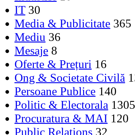
IT
30
Media & Publicitate
365
Mediu
36
Mesaje
8
Oferte & Prețuri
16
Ong & Societate Civilă
1
Persoane Publice
140
Politic & Electorala
130
Procuratura & MAI
120
Public Relations
32