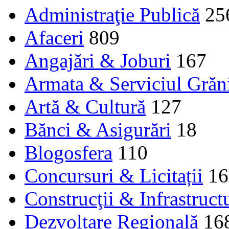
Administraţie Publică
25
Afaceri
809
Angajări & Joburi
167
Armata & Serviciul Grăn
Artă & Cultură
127
Bănci & Asigurări
18
Blogosfera
110
Concursuri & Licitații
16
Construcţii & Infrastruct
Dezvoltare Regională
16