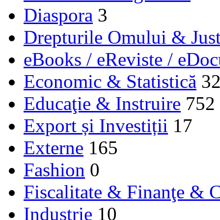
Diaspora
3
Drepturile Omului & Just
eBooks / eReviste / eDo
Economic & Statistică
3
Educaţie & Instruire
752
Export și Investiții
17
Externe
165
Fashion
0
Fiscalitate & Finanţe & C
Industrie
10