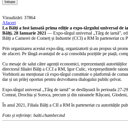
Vizualizări: 37864
Afaceri
La Bălți a fost lansată prima ediție a expo-târgului universal de i
Bălți, 28 Ianuarie 2021
— Expo-târgul universal „Târg de iarnă”, ediți
Bălți a Camerei de Comerț și Industrie (CCI) a RM în parteneriat cu P
Prin organizarea acestui expo-târg, organizatorii și-au propus să promove
de afaceri. Pe lângă avantajul de a-și consolida pozițiile pe piață, compa
Cu mesaje de salut către agenții economici, reprezentanții autorităților
directorul filialei Bălţi a CCI a RM, Igor Culic, vicepreședintele ra
Vorbitorii au menționat că expo-târgul constituie o platformă de comuni
dar și un prilej oportun pentru dezvoltarea dialogului public-privat.
Expo-târgul universal „Târg de iarnă” se desfășoară în perioada 27-29 
Comrat, Drochia și Soroca, precum și din raioanele Râșcani, Glodeni, S
În anul 2021, Filiala Bălți a CII a RM în parteneriat cu autoritățile pu
Foto și referințe: balti.chamber.md