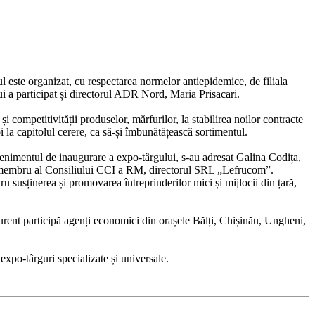
l este organizat, cu respectarea normelor antiepidemice, de filiala
i a participat și directorul ADR Nord, Maria Prisacari.
 competitivității produselor, mărfurilor, la stabilirea noilor contracte
oi la capitolul cerere, ca să-și îmbunătățească sortimentul.
 evenimentul de inaugurare a expo-târgului, s-au adresat Galina Codița,
an, membru al Consiliului CCI a RM, directorul SRL „Lefrucom”.
 susținerea și promovarea întreprinderilor mici și mijlocii din țară,
curent participă agenți economici din orașele Bălți, Chișinău, Ungheni,
expo-târguri specializate și universale.