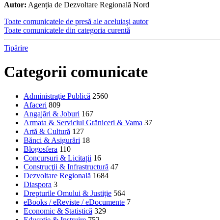
Autor:
Agenția de Dezvoltare Regională Nord
Toate comunicatele de presă ale aceluiaşi autor
Toate comunicatele din categoria curentă
Tipărire
Categorii comunicate
Administraţie Publică
2560
Afaceri
809
Angajări & Joburi
167
Armata & Serviciul Grăniceri & Vama
37
Artă & Cultură
127
Bănci & Asigurări
18
Blogosfera
110
Concursuri & Licitații
16
Construcţii & Infrastructură
47
Dezvoltare Regională
1684
Diaspora
3
Drepturile Omului & Justiţie
564
eBooks / eReviste / eDocumente
7
Economic & Statistică
329
Educaţie & Instruire
752