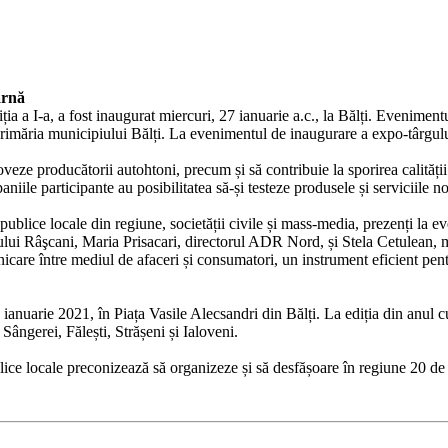
arnă
a a I-a, a fost inaugurat miercuri, 27 ianuarie a.c., la Bălți. Evenimentu
rimăria municipiului Bălți. La evenimentul de inaugurare a expo-târgulu
ze producătorii autohtoni, precum și să contribuie la sporirea calității și
niile participante au posibilitatea să-și testeze produsele și serviciile n
 publice locale din regiune, societății civile și mass-media, prezenți la
ionului Râşcani, Maria Prisacari, directorul ADR Nord, și Stela Cetule
care între mediul de afaceri și consumatori, un instrument eficient pentru
ianuarie 2021, în Piața Vasile Alecsandri din Bălți. La ediția din anul 
ângerei, Fălești, Strășeni și Ialoveni.
blice locale preconizează să organizeze și să desfășoare în regiune 20 de 