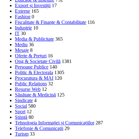
Export și Investiții
17
Externe
165
Fashion
0
Fiscalitate & Finanţe & Contabilitate
116
Industrie
10
IT
30
Media & Publicitate
365
Mediu
36
Mesaje
8
Oferte & Prețuri
16
Ong & Societate Civilă
1381
Persoane Publice
140
Politic & Electorala
1305
Procuratura & MAI
120
Public Relations
32
Resurse Web
12
Sănătate & Medicină
125
Sindicate
4
Social
580
Sport
12
Ştiinţă
80
Tehnologia Informației și Comunicațiilor
287
Telefonie & Comunicaţii
29
Turism
33