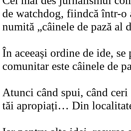
Cel mai des jurnalismul comu
de watchdog, fiindcă într-o 
numită „câinele de pază al 
În aceeași ordine de ide, se
comunitar este câinele de pa
Atunci când spui, când ceri
tăi apropiați… Din localitat