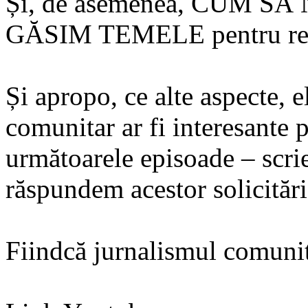
Și, de asemenea, CUM 
GĂSIM TEMELE pentru rela
Și apropo, ce alte aspecte, 
comunitar ar fi interesante 
următoarele episoade – scri
răspundem acestor solicitări
Fiindcă jurnalismul comunit