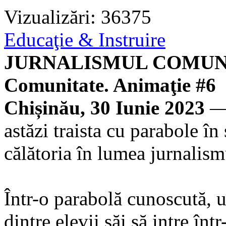
Vizualizări: 36375
Educaţie & Instruire
JURNALISMUL COMUNIT
Comunitate. Animaţie #6
Chișinău, 30 Iunie 2023
— 
astăzi traista cu parabole î
călătoria în lumea jurnalis
Într-o parabolă cunoscută, u
dintre elevii săi să intre înt