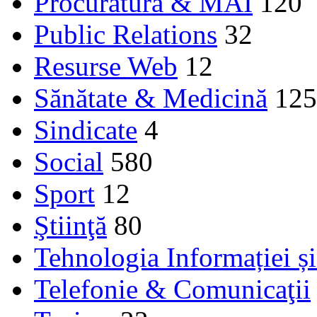
Procuratura & MAI
120
Public Relations
32
Resurse Web
12
Sănătate & Medicină
125
Sindicate
4
Social
580
Sport
12
Ştiinţă
80
Tehnologia Informației ș
Telefonie & Comunicaţii