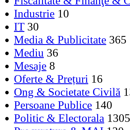
Fiscalitate & Finanţe & C
Industrie
10
IT
30
Media & Publicitate
365
Mediu
36
Mesaje
8
Oferte & Prețuri
16
Ong & Societate Civilă
1
Persoane Publice
140
Politic & Electorala
130