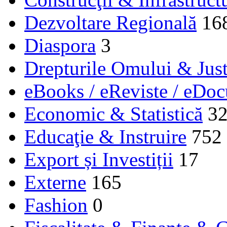
Dezvoltare Regională
16
Diaspora
3
Drepturile Omului & Just
eBooks / eReviste / eDo
Economic & Statistică
3
Educaţie & Instruire
752
Export și Investiții
17
Externe
165
Fashion
0