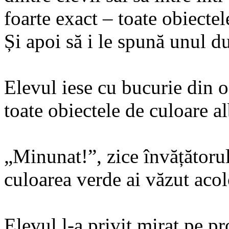
foarte exact – toate obiectel
Și apoi să i le spună unul d
Elevul iese cu bucurie din o
toate obiectele de culoare al
„Minunat!”, zice învățătoru
culoarea verde ai văzut aco
Elevul l-a privit mirat pe pr