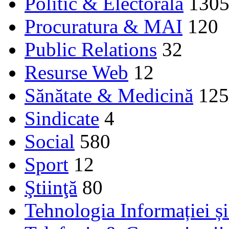
Politic & Electorala
130
Procuratura & MAI
120
Public Relations
32
Resurse Web
12
Sănătate & Medicină
125
Sindicate
4
Social
580
Sport
12
Ştiinţă
80
Tehnologia Informației ș