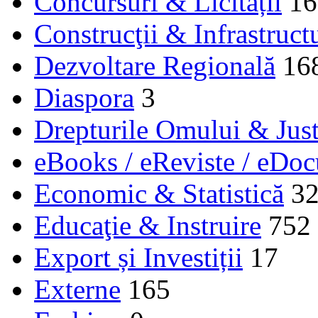
Concursuri & Licitații
16
Construcţii & Infrastruct
Dezvoltare Regională
16
Diaspora
3
Drepturile Omului & Just
eBooks / eReviste / eDo
Economic & Statistică
3
Educaţie & Instruire
752
Export și Investiții
17
Externe
165