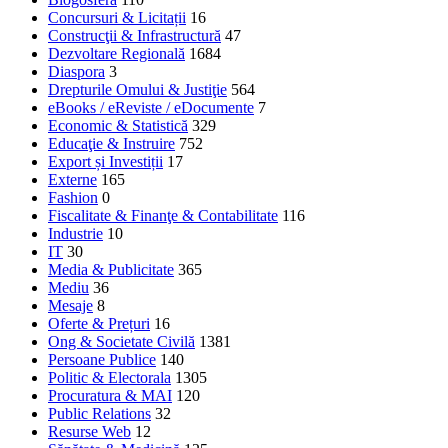
Concursuri & Licitații
16
Construcţii & Infrastructură
47
Dezvoltare Regională
1684
Diaspora
3
Drepturile Omului & Justiţie
564
eBooks / eReviste / eDocumente
7
Economic & Statistică
329
Educaţie & Instruire
752
Export și Investiții
17
Externe
165
Fashion
0
Fiscalitate & Finanţe & Contabilitate
116
Industrie
10
IT
30
Media & Publicitate
365
Mediu
36
Mesaje
8
Oferte & Prețuri
16
Ong & Societate Civilă
1381
Persoane Publice
140
Politic & Electorala
1305
Procuratura & MAI
120
Public Relations
32
Resurse Web
12