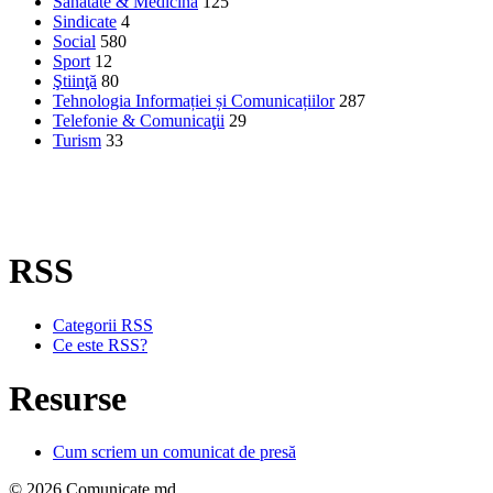
Sănătate & Medicină
125
Sindicate
4
Social
580
Sport
12
Ştiinţă
80
Tehnologia Informației și Comunicațiilor
287
Telefonie & Comunicaţii
29
Turism
33
RSS
Categorii RSS
Ce este RSS?
Resurse
Cum scriem un comunicat de presă
© 2026 Comunicate.md