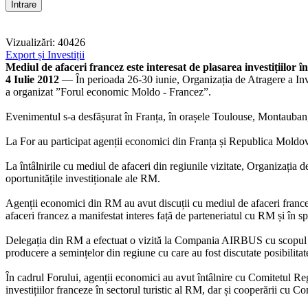
Vizualizări: 40426
Export și Investiții
Mediul de afaceri francez este interesat de plasarea investițiilor 
4 Iulie 2012
— În perioada 26-30 iunie, Organizația de Atragere a I
a organizat ”Forul economic Moldo - Francez”.
Evenimentul s-a desfășurat în Franța, în orașele Toulouse, Montauba
La For au participat agenții economici din Franța și Republica Moldova 
La întâlnirile cu mediul de afaceri din regiunile vizitate, Organizația 
oportunitățile investiționale ale RM.
Agenții economici din RM au avut discuții cu mediul de afaceri france
afaceri francez a manifestat interes față de parteneriatul cu RM și î
Delegația din RM a efectuat o vizită la Compania AIRBUS cu scopul f
producere a semințelor din regiune cu care au fost discutate posibilitate
În cadrul Forului, agenții economici au avut întâlnire cu Comitetul Reg
investițiilor franceze în sectorul turistic al RM, dar și cooperării cu C