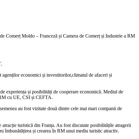
ra de Comerț Moldo – Franceză și Camera de Comerț și Industrie a RM
T.
agenților economici și investitorilor,climatul de afaceri și
de experiența și posibilități de cooperare economică. Mediul de
ale RM cu UE, CSI și CEFTA.
emenea au fost vizitate două dintre cele mai mari companii de
cție turistică din Franța. Au fost discutate posibilitățile atragerii
tru îmbunătățirea și crearea în RM unui mediu turistic atractiv.