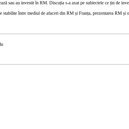
 sau au investit în RM. Discuția s-a axat pe subiectele ce țin de investiț
e stabilite între mediul de afaceri din RM și Franța, prezentarea RM și opo
lu