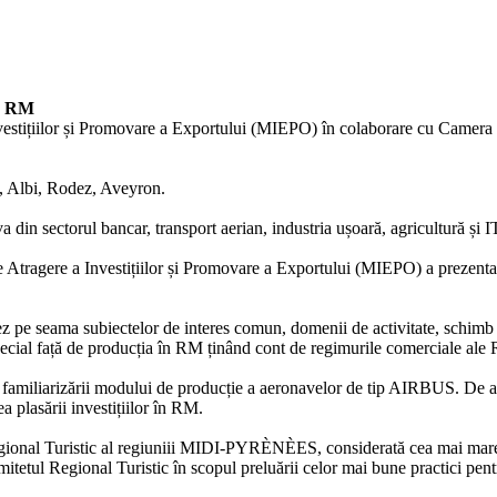
în RM
nvestițiilor și Promovare a Exportului (MIEPO) în colaborare cu Came
n, Albi, Rodez, Aveyron.
din sectorul bancar, transport aerian, industria ușoară, agricultură și I
de Atragere a Investițiilor și Promovare a Exportului (MIEPO) a prezentat 
z pe seama subiectelor de interes comun, domenii de activitate, schimb 
n special față de producția în RM ținând cont de regimurile comerciale 
amiliarizării modului de producție a aeronavelor de tip AIRBUS. De as
a plasării investițiilor în RM.
ional Turistic al regiuniii MIDI-PYRÈNÈES, considerată cea mai mare atra
omitetul Regional Turistic în scopul preluării celor mai bune practici pen