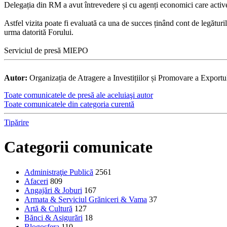
Delegația din RM a avut întrevedere și cu agenți economici care activează
Astfel vizita poate fi evaluată ca una de succes ținând cont de legăturil
urma datorită Forului.
Serviciul de presă MIEPO
Autor:
Organizația de Atragere a Investițiilor și Promovare a Exportu
Toate comunicatele de presă ale aceluiaşi autor
Toate comunicatele din categoria curentă
Tipărire
Categorii comunicate
Administraţie Publică
2561
Afaceri
809
Angajări & Joburi
167
Armata & Serviciul Grăniceri & Vama
37
Artă & Cultură
127
Bănci & Asigurări
18
Blogosfera
110