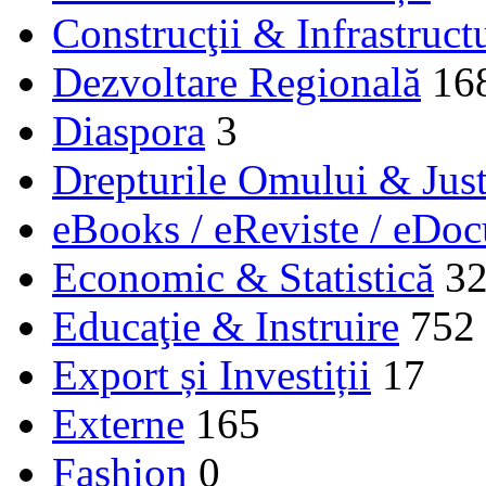
Construcţii & Infrastruct
Dezvoltare Regională
16
Diaspora
3
Drepturile Omului & Just
eBooks / eReviste / eDo
Economic & Statistică
3
Educaţie & Instruire
752
Export și Investiții
17
Externe
165
Fashion
0