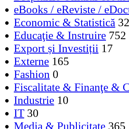
eBooks / eReviste / eDo
Economic & Statistică
3
Educaţie & Instruire
752
Export și Investiții
17
Externe
165
Fashion
0
Fiscalitate & Finanţe & C
Industrie
10
IT
30
Media & Publicitate
365