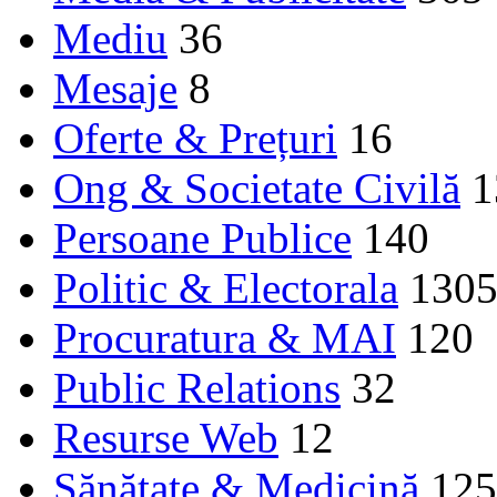
Mediu
36
Mesaje
8
Oferte & Prețuri
16
Ong & Societate Civilă
1
Persoane Publice
140
Politic & Electorala
130
Procuratura & MAI
120
Public Relations
32
Resurse Web
12
Sănătate & Medicină
125