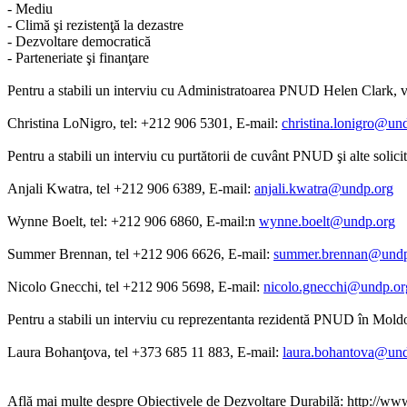
- Mediu
- Climă şi rezistenţă la dezastre
- Dezvoltare democratică
- Parteneriate şi finanţare
Pentru a stabili un interviu cu Administratoarea PNUD Helen Clark, v
Christina LoNigro, tel: +212 906 5301, E-mail:
christina.lonigro@un
Pentru a stabili un interviu cu purtătorii de cuvânt PNUD şi alte solici
Anjali Kwatra, tel +212 906 6389, E-mail:
anjali.kwatra@undp.org
Wynne Boelt, tel: +212 906 6860, E-mail:n
wynne.boelt@undp.org
Summer Brennan, tel +212 906 6626, E-mail:
summer.brennan@undp
Nicolo Gnecchi, tel +212 906 5698, E-mail:
nicolo.gnecchi@undp.or
Pentru a stabili un interviu cu reprezentanta rezidentă PNUD în Mold
Laura Bohanţova, tel +373 685 11 883, E-mail:
laura.bohantova@und
Află mai multe despre Obiectivele de Dezvoltare Durabilă: http://ww