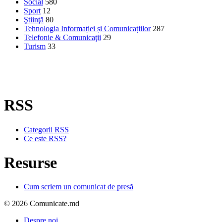
Social
580
Sport
12
Ştiinţă
80
Tehnologia Informației și Comunicațiilor
287
Telefonie & Comunicaţii
29
Turism
33
RSS
Categorii RSS
Ce este RSS?
Resurse
Cum scriem un comunicat de presă
© 2026 Comunicate.md
Despre noi