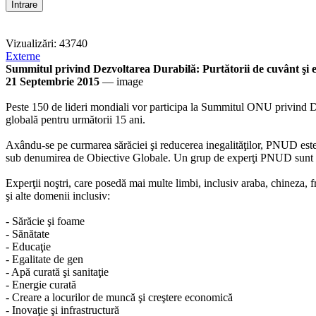
Vizualizări: 43740
Externe
Summitul privind Dezvoltarea Durabilă: Purtătorii de cuvânt şi ex
21 Septembrie 2015
— image
Peste 150 de lideri mondiali vor participa la Summitul ONU privind De
globală pentru următorii 15 ani.
Axându-se pe curmarea sărăciei şi reducerea inegalităţilor, PNUD este
sub denumirea de Obiective Globale. Un grup de experţi PNUD sunt dis
Experţii noştri, care posedă mai multe limbi, inclusiv araba, chineza, f
şi alte domenii inclusiv:
- Sărăcie şi foame
- Sănătate
- Educaţie
- Egalitate de gen
- Apă curată şi sanitaţie
- Energie curată
- Creare a locurilor de muncă şi creştere economică
- Inovaţie şi infrastructură