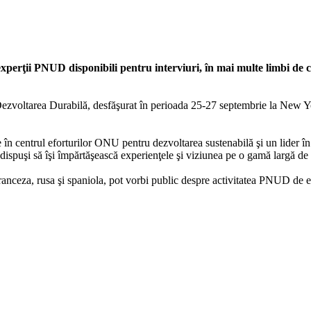
perţii PNUD disponibili pentru interviuri, în mai multe limbi de ci
zvoltarea Durabilă, desfăşurat în perioada 25-27 septembrie la New York
 în centrul eforturilor ONU pentru dezvoltarea sustenabilă şi un lider 
puşi să îşi împărtăşească experienţele şi viziunea pe o gamă largă de 
ranceza, rusa şi spaniola, pot vorbi public despre activitatea PNUD de era