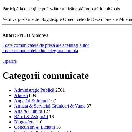
Participă la discuţiile pe Twitter utilizând @undp #GlobalGoals
Verifică postările de blog despre Obiectivele de Dezvoltare ale Milen
Autor:
PNUD Moldova
Toate comunicatele de presă ale aceluiaşi autor
Toate comunicatele din categoria curentă
Tipărire
Categorii comunicate
Administraţie Publică
2561
Afaceri
809
Angajări & Joburi
167
Armata & Serviciul Grăniceri & Vama
37
Artă & Cultură
127
Bănci & Asigurări
18
Blogosfera
110
Concursuri & Licitații
16