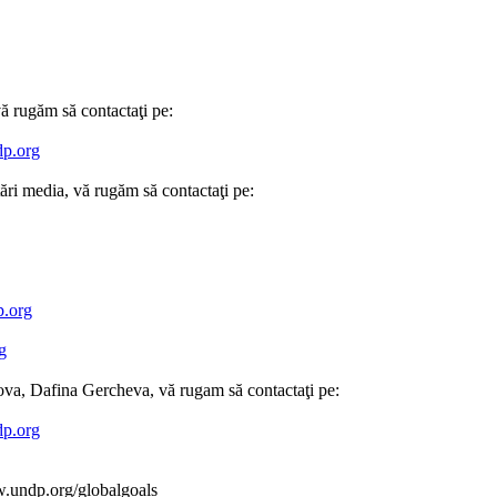
ă rugăm să contactaţi pe:
dp.org
tări media, vă rugăm să contactaţi pe:
.org
g
ova, Dafina Gercheva, vă rugam să contactaţi pe:
p.org
w.undp.org/globalgoals