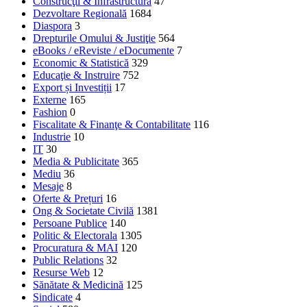
Construcţii & Infrastructură
47
Dezvoltare Regională
1684
Diaspora
3
Drepturile Omului & Justiţie
564
eBooks / eReviste / eDocumente
7
Economic & Statistică
329
Educaţie & Instruire
752
Export și Investiții
17
Externe
165
Fashion
0
Fiscalitate & Finanţe & Contabilitate
116
Industrie
10
IT
30
Media & Publicitate
365
Mediu
36
Mesaje
8
Oferte & Prețuri
16
Ong & Societate Civilă
1381
Persoane Publice
140
Politic & Electorala
1305
Procuratura & MAI
120
Public Relations
32
Resurse Web
12
Sănătate & Medicină
125
Sindicate
4