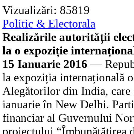
Vizualizări: 85819
Politic & Electorala
Realizările autorității el
la o expoziție internaționa
15 Ianuarie 2016
— Republ
la expoziția internațională o
Alegătorilor din India, care
ianuarie în New Delhi. Parti
financiar al Guvernului Norv
proiectului “Îmbunătățirea 