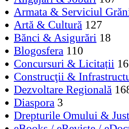
Armata & Serviciul Grăn
Artă & Cultură
127
Bănci & Asigurări
18
Blogosfera
110
Concursuri & Licitații
16
Construcţii & Infrastruct
Dezvoltare Regională
16
Diaspora
3
Drepturile Omului & Just
eBooks / eReviste / eDo