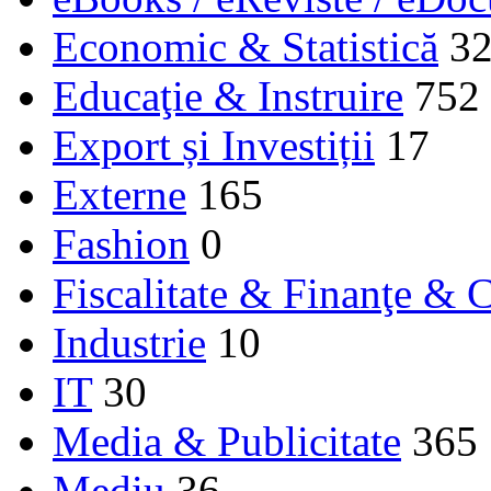
Economic & Statistică
3
Educaţie & Instruire
752
Export și Investiții
17
Externe
165
Fashion
0
Fiscalitate & Finanţe & C
Industrie
10
IT
30
Media & Publicitate
365
Mediu
36