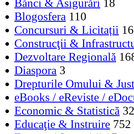
Bănci & Asigurări
18
Blogosfera
110
Concursuri & Licitații
16
Construcţii & Infrastruct
Dezvoltare Regională
16
Diaspora
3
Drepturile Omului & Just
eBooks / eReviste / eDo
Economic & Statistică
3
Educaţie & Instruire
752