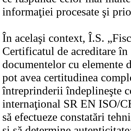
informaţiei procesate şi prior
În acelaşi context, Î.S. „Fi
Certificatul de acreditare în
documentelor cu elemente de
pot avea certitudinea compl
întreprinderii îndeplineşte c
internaţional SR EN ISO/CE
să efectueze constatări tehn
şi să determine autenticitat