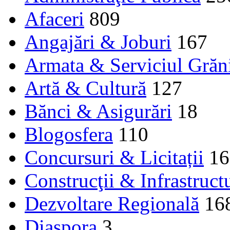
Afaceri
809
Angajări & Joburi
167
Armata & Serviciul Grăn
Artă & Cultură
127
Bănci & Asigurări
18
Blogosfera
110
Concursuri & Licitații
16
Construcţii & Infrastruct
Dezvoltare Regională
16
Diaspora
3