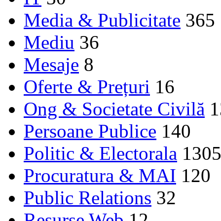
Media & Publicitate
365
Mediu
36
Mesaje
8
Oferte & Prețuri
16
Ong & Societate Civilă
1
Persoane Publice
140
Politic & Electorala
130
Procuratura & MAI
120
Public Relations
32
Resurse Web
12