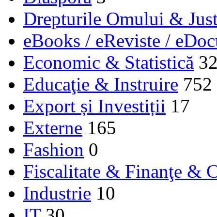
Drepturile Omului & Just
eBooks / eReviste / eDo
Economic & Statistică
3
Educaţie & Instruire
752
Export și Investiții
17
Externe
165
Fashion
0
Fiscalitate & Finanţe & C
Industrie
10
IT
30