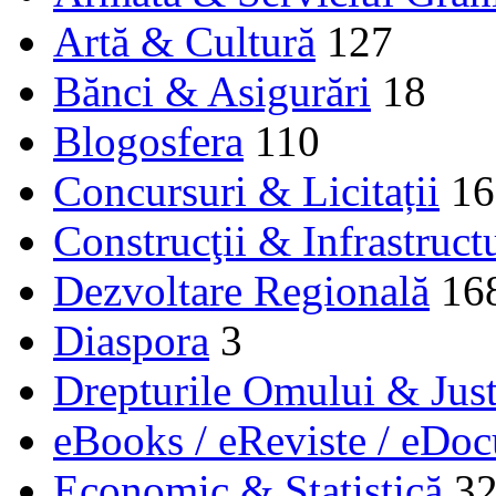
Artă & Cultură
127
Bănci & Asigurări
18
Blogosfera
110
Concursuri & Licitații
16
Construcţii & Infrastruct
Dezvoltare Regională
16
Diaspora
3
Drepturile Omului & Just
eBooks / eReviste / eDo
Economic & Statistică
3