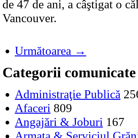
de 47 de ani, a câştigat o c
Vancouver.
Următoarea →
Categorii comunicate
Administraţie Publică
25
Afaceri
809
Angajări & Joburi
167
Armata & Serviciul Grăn