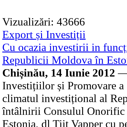
Vizualizări: 43666
Export și Investiții
Cu ocazia investirii in func
Republicii Moldova în Eston
Chișinău, 14 Iunie 2012
— 
Investițiilor și Promovare 
climatul investițional al Re
întâlnirii Consulul Onorifi
Estonia, dl Tiit Vapper cu 