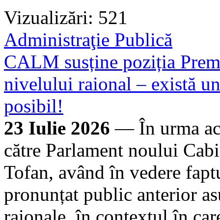
Vizualizări: 521
Administraţie Publică
CALM susține poziția Premi
nivelului raional – există un
posibil!
23 Iulie 2026
— În urma aco
către Parlament noului Cabi
Tofan, având în vedere faptu
pronunțat public anterior asu
raionale, în contextul în ca