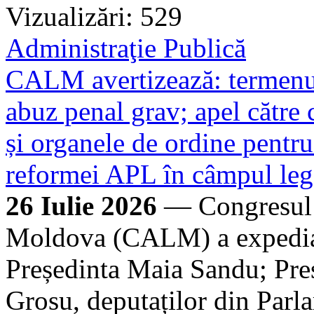
Vizualizări: 529
Administraţie Publică
CALM avertizează: termenul 
abuz penal grav; apel cătr
și organele de ordine pentru
reformei APL în câmpul leg
26 Iulie 2026
— Congresul A
Moldova (CALM) a expediat 
Președinta Maia Sandu; Preș
Grosu, deputaților din Parl