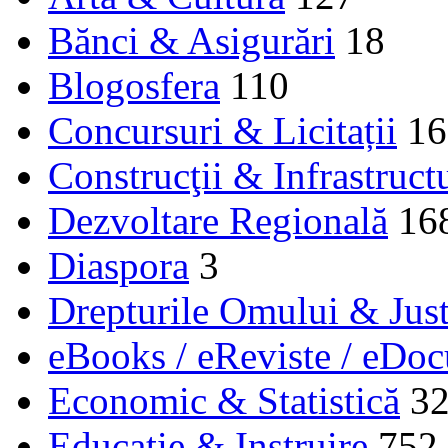
Bănci & Asigurări
18
Blogosfera
110
Concursuri & Licitații
16
Construcţii & Infrastruct
Dezvoltare Regională
16
Diaspora
3
Drepturile Omului & Just
eBooks / eReviste / eDo
Economic & Statistică
3
Educaţie & Instruire
752