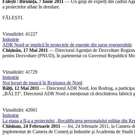
Fălești / Biruința, 7 Iunie 2011
— Un grup de experți din cadrul Agenț
a proiectelor aflate în derulare.
FĂLEȘTI.
Vizualizări: 41227
Industrie
ADR Nord se implică în proiectele de energie din surse regenerabile
Chișinău, 17 Mai 2011
— Directorul Agenției de Dezvoltare Regional
pentru Dezvoltare (PNUD), în parteneriat cu Guvernul Republicii Mol
Vizualizări: 41729
Industrie
Noi locuri de muncă în Regiunea de Nord
Bălți, 12 Mai 2011
— Directorul ADR Nord, Ion Bodrug, a participat 
„BĂLȚI”. Directorul ADR Nord a menționat că deschiderea fabricii ger
Vizualizări: 42661
Industrie
La etapa a II-a a proiectului „Recalificarea personalului militar din R
Chisinau, 24 Februarie 2011
— Joi, 24 februarie 2011, la Camera de 
implementat de Camera de Comerţ şi Industrie şi Academia de Studii 