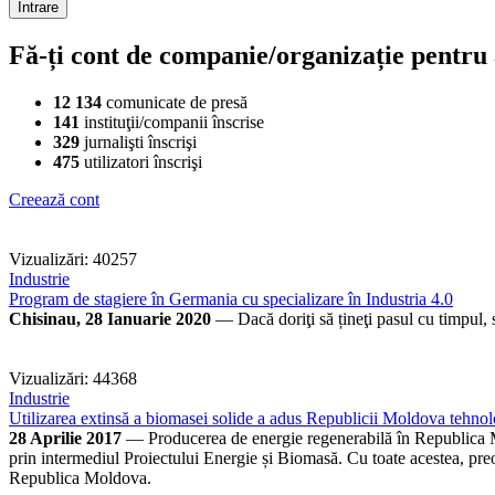
Fă-ți cont de companie/organizație pentru a
12 134
comunicate de presă
141
instituţii/companii înscrise
329
jurnalişti înscrişi
475
utilizatori înscrişi
Creează cont
Vizualizări: 40257
Industrie
Program de stagiere în Germania cu specializare în Industria 4.0
Chisinau, 28 Ianuarie 2020
— Dacă doriţi să țineţi pasul cu timpul, s
Vizualizări: 44368
Industrie
Utilizarea extinsă a biomasei solide a adus Republicii Moldova tehnolog
28 Aprilie 2017
— Producerea de energie regenerabilă în Republica Mol
prin intermediul Proiectului Energie și Biomasă. Cu toate acestea, preo
Republica Moldova.