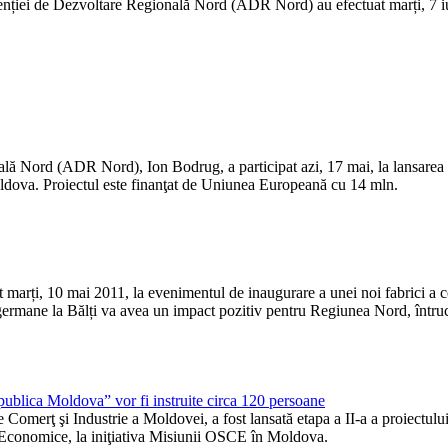
iei de Dezvoltare Regională Nord (ADR Nord) au efectuat marți, 7 iunie
ă Nord (ADR Nord), Ion Bodrug, a participat azi, 17 mai, la lansarea 
dova. Proiectul este finanţat de Uniunea Europeană cu 14 mln.
marți, 10 mai 2011, la evenimentul de inaugurare a unei noi fabrici 
mane la Bălți va avea un impact pozitiv pentru Regiunea Nord, întrucâ
epublica Moldova” vor fi instruite circa 120 persoane
Comerţ şi Industrie a Moldovei, a fost lansată etapa a II-a a proiectul
Economice, la iniţiativa Misiunii OSCE în Moldova.