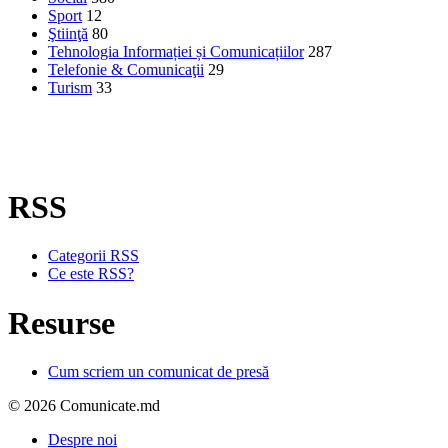
Sport
12
Ştiinţă
80
Tehnologia Informației și Comunicațiilor
287
Telefonie & Comunicaţii
29
Turism
33
RSS
Categorii RSS
Ce este RSS?
Resurse
Cum scriem un comunicat de presă
© 2026 Comunicate.md
Despre noi