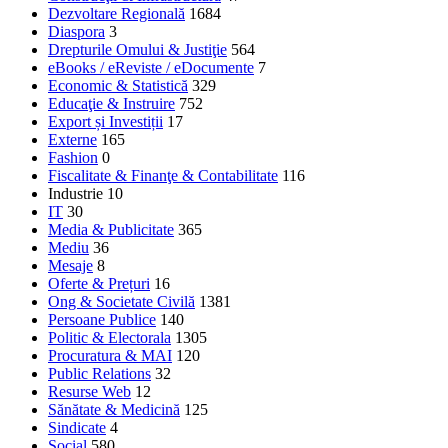
Dezvoltare Regională
1684
Diaspora
3
Drepturile Omului & Justiţie
564
eBooks / eReviste / eDocumente
7
Economic & Statistică
329
Educaţie & Instruire
752
Export și Investiții
17
Externe
165
Fashion
0
Fiscalitate & Finanţe & Contabilitate
116
Industrie
10
IT
30
Media & Publicitate
365
Mediu
36
Mesaje
8
Oferte & Prețuri
16
Ong & Societate Civilă
1381
Persoane Publice
140
Politic & Electorala
1305
Procuratura & MAI
120
Public Relations
32
Resurse Web
12
Sănătate & Medicină
125
Sindicate
4
Social
580