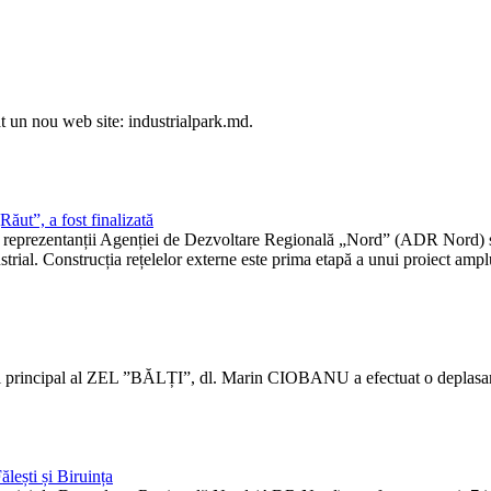
t un nou web site: industrialpark.md.
Răut”, a fost finalizată
reprezentanții Agenției de Dezvoltare Regională „Nord” (ADR Nord) și Pr
rial. Construcția rețelelor externe este prima etapă a unui proiect ampl
 principal al ZEL ”BĂLȚI”, dl. Marin CIOBANU a efectuat o deplasare 
lești și Biruința