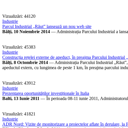
Vizualizări: 44120
Industrie
Parcul Industrial „Răut” lansează un nou web site
Bălți, 10 Noiembrie 2014
— Administrația Parcului Industrial a lansa
Vizualizări: 45383
Industrie
Construcția rețelei externe de apeduct, în preajma Parcului Industrial „
Bălți, 8 Octombrie 2014
— Administrația Parcului Industrial „Răut”, 
apeductul extern, cu lungimea de peste 1 km, în preajma parcului indust
Vizualizări: 43912
Industrie
Prezentarea oportunităților investiționale în Italia
Balti, 13 Iunie 2011
— În perioada 08-11 iunie 2011, Administratorul
Vizualizări: 41821
Industrie
ADR Nord: Vizite de monitorizare a proiectelor aflate în derulare, la Fă