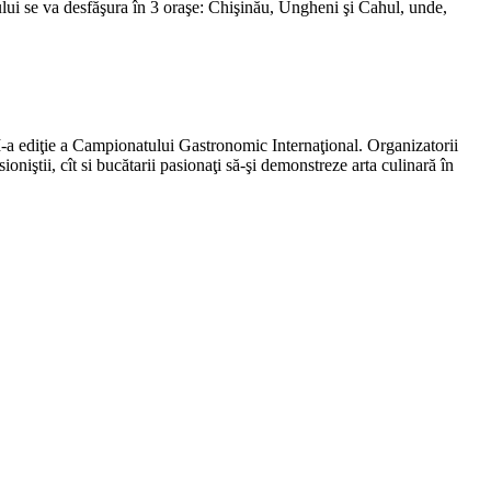
ui se va desfăşura în 3 oraşe: Chişinău, Ungheni şi Cahul, unde,
a ediţie a Campionatului Gastronomic Internaţional. Organizatorii
ştii, cît si bucătarii pasionaţi să-şi demonstreze arta culinară în