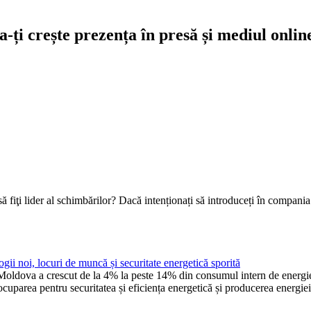
-ți crește prezența în presă și mediul onlin
ă fiţi lider al schimbărilor? Dacă intenționați să introduceți în compani
ii noi, locuri de muncă și securitate energetică sporită
dova a crescut de la 4% la peste 14% din consumul intern de energie în
cuparea pentru securitatea și eficiența energetică și producerea energiei