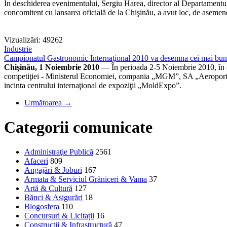
În deschiderea evenimentului, Sergiu Harea, director al Departamentu
concomitent cu lansarea oficială de la Chişinău, a avut loc, de asemen
Vizualizări: 49262
Industrie
Campionatul Gastronomic Internaţional 2010 va desemna cei mai buni 
Chişinău, 1 Noiembrie 2010
— În perioada 2-5 Noiembrie 2010, în c
competiţiei - Ministerul Economiei, compania „MGM”, SA „Aeroport Cater
incinta centrului internaţional de expoziţii „MoldExpo”.
Următoarea →
Categorii comunicate
Administraţie Publică
2561
Afaceri
809
Angajări & Joburi
167
Armata & Serviciul Grăniceri & Vama
37
Artă & Cultură
127
Bănci & Asigurări
18
Blogosfera
110
Concursuri & Licitații
16
Construcţii & Infrastructură
47