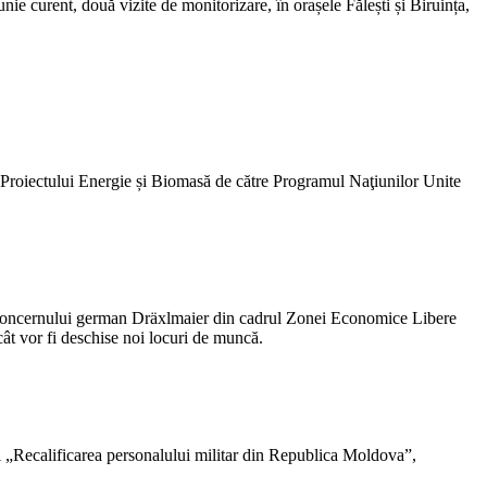
 curent, două vizite de monitorizare, în orașele Fălești și Biruința,
Proiectului Energie și Biomasă de către Programul Naţiunilor Unite
a concernului german Dräxlmaier din cadrul Zonei Economice Libere
t vor fi deschise noi locuri de muncă.
ui „Recalificarea personalului militar din Republica Moldova”,