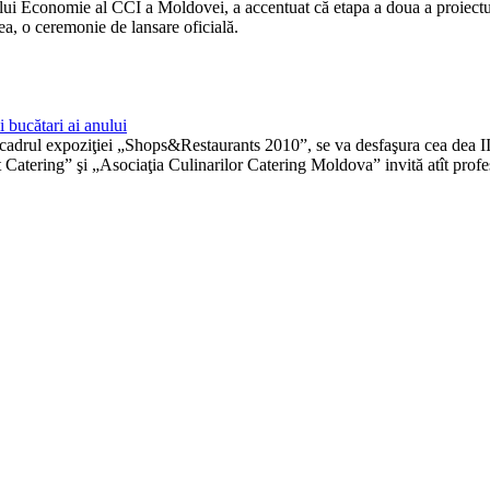
lui Economie al CCI a Moldovei, a accentuat că etapa a doua a proiectul
ea, o ceremonie de lansare oficială.
bucătari ai anului
adrul expoziţiei „Shops&Restaurants 2010”, se va desfaşura cea dea II-
ing” şi „Asociaţia Culinarilor Catering Moldova” invită atît profesioni