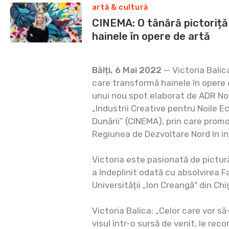
artă & cultură
CINEMA: O tânără pictoriță
hainele în opere de artă
Bălți, 6 Mai 2022
— Victoria Balica
care transformă hainele în opere 
unui nou spot elaborat de ADR Nor
„Industrii Creative pentru Noile 
Dunării” (CINEMA), prin care promov
Regiunea de Dezvoltare Nord în ind
Victoria este pasionată de pictură 
a îndeplinit odată cu absolvirea F
Universității „Ion Creangă" din Chi
Victoria Balica: „Celor care vor s
visul într-o sursă de venit, le rec