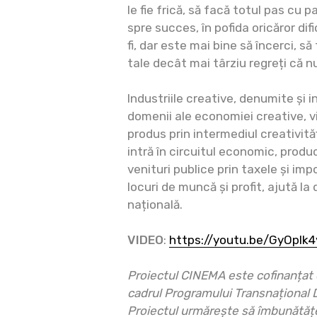
le fie frică, să facă totul pas cu 
spre succes, în pofida oricăror difi
fi, dar este mai bine să încerci, să 
tale decât mai târziu regreți că nu 
Industriile creative, denumite și i
domenii ale economiei creative, 
produs prin intermediul creativității
intră în circuitul economic, prod
venituri publice prin taxele și imp
locuri de muncă și profit, ajută la
națională.
VIDEO
:
https://youtu.be/GyOplk
Proiectul CINEMA este cofinanțat
cadrul Programului Transnațional
Proiectul urmărește să îmbunătățe