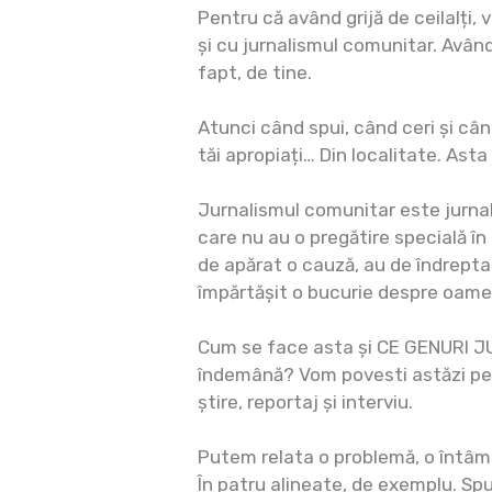
Pentru că având grijă de ceilalți, v
și cu jurnalismul comunitar. Având gr
fapt, de tine.
Atunci când spui, când ceri și câ
tăi apropiați… Din localitate. Asta
Jurnalismul comunitar este jurnal
care nu au o pregătire specială în 
de apărat o cauză, au de îndrept
împărtășit o bucurie despre oameni
Cum se face asta și CE GENURI J
îndemână? Vom povesti astăzi pe 
știre, reportaj și interviu.
Putem relata o problemă, o întâmp
În patru alineate, de exemplu. S