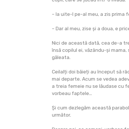
– Ia uite-l pe-al meu, a zis prima 
– Dar al meu, zise și a doua, e pri
Nici de această dată, cea de-a tr
însă copilul ei, văzându-și mama, s-
găleata.
Ceilalți doi băieți au început să r
mai departe. Acum se vedea adevă
a treia femeie nu se lăudase cu feci
vorbeau faptele…
Și cum dezlegăm această parabolă
următor.