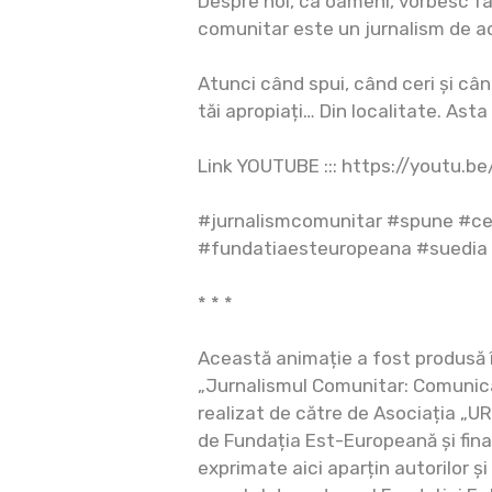
Despre noi, ca oameni, vorbesc fa
comunitar este un jurnalism de a
Atunci când spui, când ceri și câ
tăi apropiați… Din localitate. Asta
Link YOUTUBE ::: https://youtu.b
#jurnalismcomunitar #spune #cer
#fundatiaesteuropeana #suedia
* * *
Această animație a fost produsă î
„Jurnalismul Comunitar: Comunic
realizat de către de Asociația „UR
de Fundația Est-Europeană și fina
exprimate aici aparțin autorilor ș