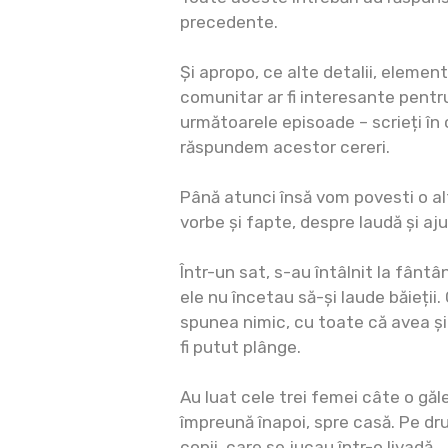
precedente.
Și apropo, ce alte detalii, element
comunitar ar fi interesante pentr
următoarele episoade – scrieți în
răspundem acestor cereri.
Până atunci însă vom povesti o al
vorbe și fapte, despre laudă și aj
Într-un sat, s-au întâlnit la fântâ
ele nu încetau să-și laude băieții.
spunea nimic, cu toate că avea și
fi putut plânge.
Au luat cele trei femei câte o găl
împreună înapoi, spre casă. Pe dru
copii, care se jucau într-o livadă.