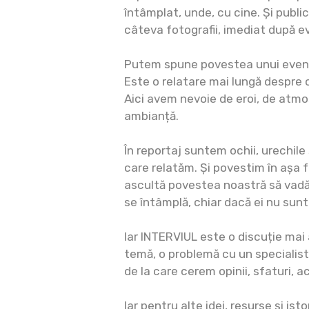
întâmplat, unde, cu cine. Și publi
câteva fotografii, imediat după 
Putem spune povestea unui even
Este o relatare mai lungă despre
Aici avem nevoie de eroi, de atmos
ambianță.
În reportaj suntem ochii, urechile 
care relatăm. Și povestim în așa 
ascultă povestea noastră să vadă,
se întâmplă, chiar dacă ei nu sunt
Iar INTERVIUL este o discuție mai
temă, o problemă cu un specialis
de la care cerem opinii, sfaturi, ac
Iar pentru alte idei, resurse și ist