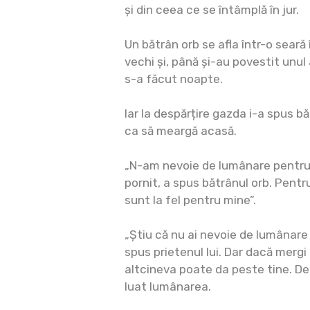
și din ceea ce se întâmplă în jur.
Un bătrân orb se afla într-o seară 
vechi și, până și-au povestit unul 
s-a făcut noapte.
Iar la despărțire gazda i-a spus bă
ca să meargă acasă.
„N-am nevoie de lumânare pentr
pornit, a spus bătrânul orb. Pentru
sunt la fel pentru mine”.
„Știu că nu ai nevoie de lumânare
spus prietenul lui. Dar dacă mergi
altcineva poate da peste tine. Deci
luat lumânarea.