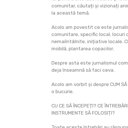
comunitar, căutați și vizionați a
la această temă.
Acolo am povestit ce este jurnal
comunitare, specific local, locuri 
nemaiîntâlnite, inițiative locale. 
mobilă, plantarea copacilor.
Despre asta este jurnalismul comu
deja înseamnă să faci ceva.
Acolo am vorbit și despre CUM SĂ
o bucurie.
CU CE SĂ ÎNCEPEȚI? CE ÎNTREBĂR
INSTRUMENTE SĂ FOLOSIȚI?
Toate aceste întrebări au răspuns