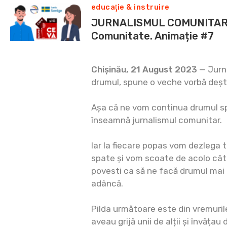
educaţie & instruire
JURNALISMUL COMUNITAR:
Comunitate. Animație #7
Chișinău, 21 August 2023
— Jurna
drumul, spune o veche vorbă deș
Așa că ne vom continua drumul sp
înseamnă jurnalismul comunitar.
Iar la fiecare popas vom dezlega t
spate și vom scoate de acolo cât
povesti ca să ne facă drumul mai 
adâncă.
Pilda următoare este din vremuri
aveau grijă unii de alții și învățau 