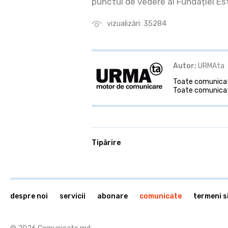
punctul de vedere al Fundației Es
vizualizări: 35284
Autor:
URMAta
Toate comunicate
Toate comunicat
Tipărire
despre noi
servicii
abonare
comunicate
termeni si