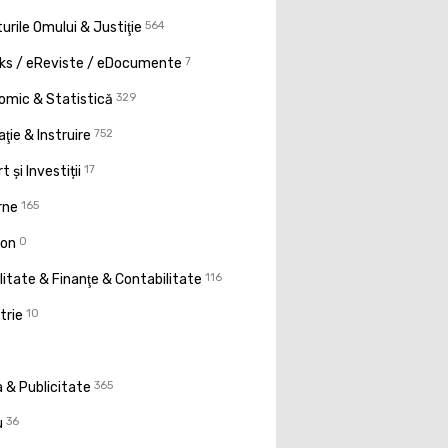
urile Omului & Justiţie
564
ks / eReviste / eDocumente
7
omic & Statistică
329
ţie & Instruire
752
t și Investiții
17
rne
165
ion
0
litate & Finanţe & Contabilitate
116
trie
10
 & Publicitate
365
u
36