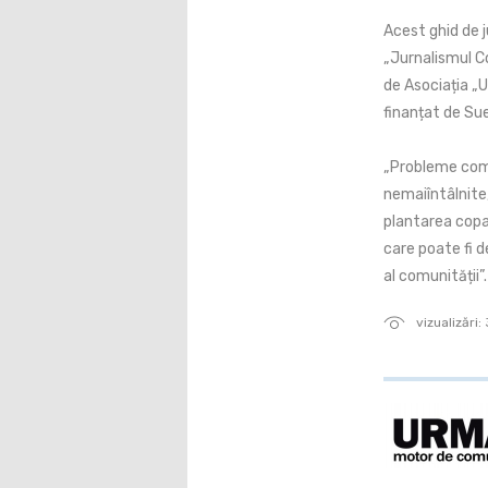
Acest ghid de j
„Jurnalismul C
de Asociația „
finanțat de Sue
„Probleme comun
nemaiîntâlnite,
plantarea copa
care poate fi d
al comunității”.
vizualizări