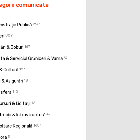
egorii comunicate
istraţie Publică
2561
eri
809
ări & Joburi
167
a & Serviciul Grăniceri & Vama
37
& Cultură
127
 & Asigurări
18
osfera
110
rsuri & Licitații
16
rucţii & Infrastructură
47
oltare Regională
1684
pora
3