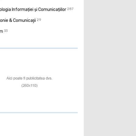
logia Informației și Comunicațiilor
287
onie & Comunicaţii
29
sm
33