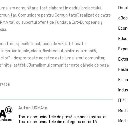
Drept
urnalism comunitar a fost elaborat în cadrul proiectului
omunitar: Comunicare pentru Comunitate”, realizat de către
eBoo
URMA ta”, cu suportul oferit de Fundația Est-Europeană și
Econ
dia.
Educa
itare, specific local, locuri de vizitat, bucate
Expor
 inițiative locale, claca, flashmobul, biblioteca mobilă,
cilor” – despre toate acestea este jurnalismul comunitar,
Exte
efinit și astfel: „Jurnalismul comunitar este câinele de pază
Fash
Fisca
: 37498
Indus
IT
30
Autor:
URMAta
Media
Toate comunicatele de presă ale aceluiaşi autor
Medi
Toate comunicatele din categoria curentă