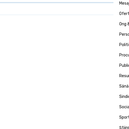
Mesa
Ofert
Ong &
Pers
Polit
Proc
Publi
Resu
Sănă
Sind
Socia
Spor
Ştiin