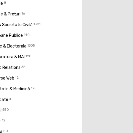
je
8
e & Prețuri
16
 Societate Civilă
1381
oane Publice
140
ic & Electorala
1305
uratura & MAI
120
c Relations
32
rse Web
12
tate & Medicină
125
icate
4
l
580
t
12
ţă
80