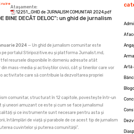
truire
cat
Ataşamente:
12251_GHID de JURNALISM COMUNITAR 2024.pdf
DE BINE DECÂT DELOC”: un ghid de jurnalism
Admin
Afac
Ianuarie 2024
— Un ghid de jurnalism comunitar este
Angaj
 pe portalul Stiripozitive.eu și platforma Jurnalist.md,
Armat
fel resursele disponibile în domeniu adresate atât
Artă 
 din mass-media și activiștilor civici, cât și tinerilor care vor
o activitate care să contribuie la dezvoltarea propriei
Bănci
Blog
lism comunitar, structurat în 12 capitole, povestește într-un
Concu
 și uneori amuzant ce este și cum se face jurnalismul
Const
calități și ce instrumente sunt necesare pentru asta și
orii, întâmplări de viață și parabole de ce acest tip de jurnalism
Dezv
uterea cuvintelor și puterea comunității”.
Dias