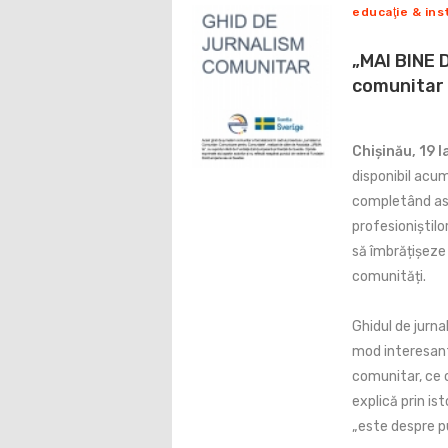
educaţie & ins
„MAI BINE 
comunitar
Chișinău, 19 
disponibil acum
completând ast
profesioniștilor
să îmbrățișeze 
comunități.
Ghidul de jurna
mod interesant
comunitar, ce 
explică prin ist
„este despre p