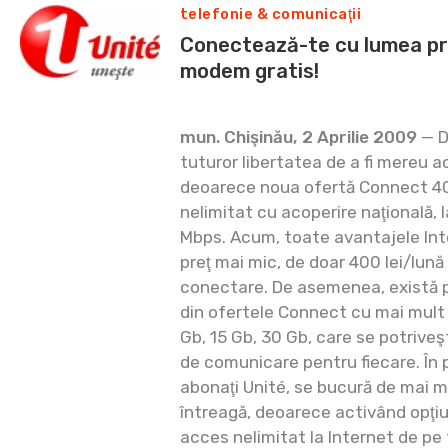
telefonie & comunicaţii
Conectează-te cu lumea prin
modem gratis!
mun. Chişinău, 2 Aprilie 2009
— Di
tuturor libertatea de a fi mereu a
deoarece noua ofertă Connect 4
nelimitat cu acoperire naţională, l
Mbps. Acum, toate avantajele Inte
preţ mai mic, de doar 400 lei/lună
conectare. De asemenea, există p
din ofertele Connect cu mai mult t
Gb, 15 Gb, 30 Gb, care se potriveş
de comunicare pentru fiecare. În p
abonaţi Unité, se bucură de mai 
întreagă, deoarece activând opţi
acces nelimitat la Internet de pe 