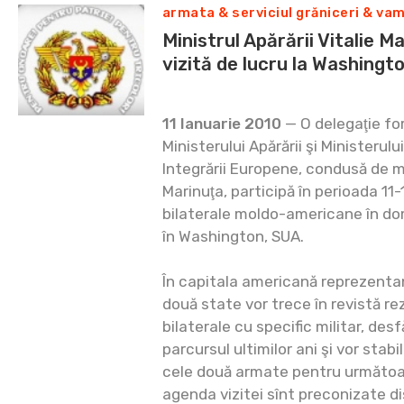
armata & serviciul grăniceri & va
Ministrul Apărării Vitalie 
vizită de lucru la Washingt
11 Ianuarie 2010
— O delegaţie fo
Ministerului Apărării şi Ministerulu
Integrării Europene, condusă de min
Marinuţa, participă în perioada 11-
bilaterale moldo-americane în dom
în Washington, SUA.
În capitala americană reprezentanţii
două state vor trece în revistă rez
bilaterale cu specific militar, de
parcursul ultimilor ani şi vor stabil
cele două armate pentru următoar
agenda vizitei sînt preconizate di