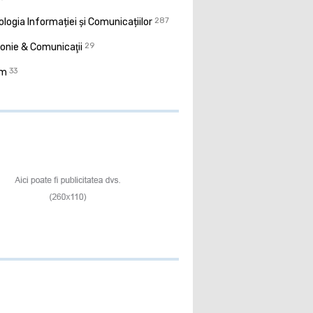
logia Informației și Comunicațiilor
287
onie & Comunicaţii
29
sm
33