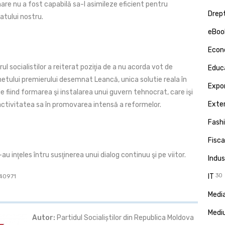
are nu a fost capabilă sa-l asimileze eficient pentru
Drept
atului nostru.
eBoo
Econ
rul socialistilor a reiterat poziţia de a nu acorda vot de
Educa
netului premierului desemnat Leancă, unica solutie reala în
Expor
e fiind formarea şi instalarea unui guvern tehnocrat, care işi
Exte
ctivitatea sa în promovarea intensă a reformelor.
Fash
Fisca
 s-au inţeles întru susţinerea unui dialog continuu şi pe viitor.
Indus
IT
30
 40971
Media
Medi
Autor:
Partidul Socialiștilor din Republica Moldova