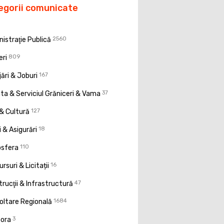
egorii comunicate
istraţie Publică
2560
eri
809
ări & Joburi
167
a & Serviciul Grăniceri & Vama
37
& Cultură
127
 & Asigurări
18
osfera
110
rsuri & Licitații
16
rucţii & Infrastructură
47
oltare Regională
1684
pora
3