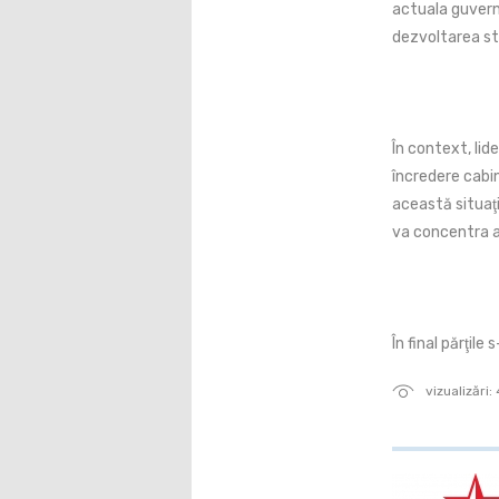
actuala guvern
dezvoltarea st
În context, lide
încredere cabi
această situaţi
va concentra a
În final părţile
vizualizări: