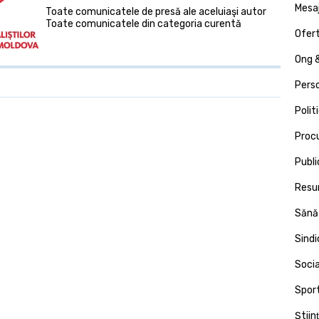
Mesa
Toate comunicatele de presă ale aceluiaşi autor
Toate comunicatele din categoria curentă
Ofert
Ong &
Pers
Polit
Proc
Publi
Resu
Sănă
Sind
Socia
Spor
Ştiin