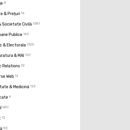
je
8
e & Prețuri
16
 Societate Civilă
1381
oane Publice
140
ic & Electorala
1305
uratura & MAI
120
c Relations
32
rse Web
12
tate & Medicină
125
icate
4
l
580
t
12
ţă
80