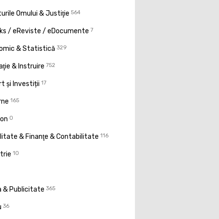
urile Omului & Justiţie
564
ks / eReviste / eDocumente
7
omic & Statistică
329
ţie & Instruire
752
t și Investiții
17
rne
165
ion
0
litate & Finanţe & Contabilitate
116
trie
10
 & Publicitate
365
u
36