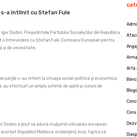
cat
s-a întîlnit cu Stefan Fule
Admin
 Igor Dodon, Preşedintele Partidului Socialiştilor din Republica
Afac
t o întrevedere cu Ştefan Fule, Comisarul European pentru
Angaj
ă şi de vecinătate.
Armat
Artă 
iei părţile s-au referit la situaţia social-politică şi economică
Bănci
ă, au efectuat un amplu schimb de opinii şi viziuni de
Blog
Concu
Const
Dezv
Igor Dodon a ţinut să aducă mulţumiri oficialului european
l acordat Republicii Moldova, evidenţiind, însă, faptul că
Dias