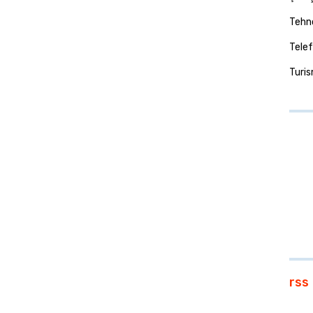
Tehno
Telef
Turi
rss