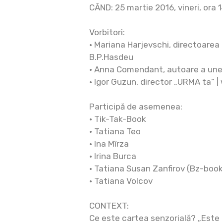
CÂND: 25 martie 2016, vineri, ora 
Vorbitori:
• Mariana Harjevschi, directoarea 
B.P.Hasdeu
• Anna Comendant, autoare a unei
• Igor Guzun, director „URMA ta” |
Participă de asemenea:
• Tik-Tak-Book
• Tatiana Teo
• Ina Mîrza
• Irina Burca
• Tatiana Susan Zanfirov (Bz-boo
• Tatiana Volcov
CONTEXT:
Ce este cartea senzorială? „Este 