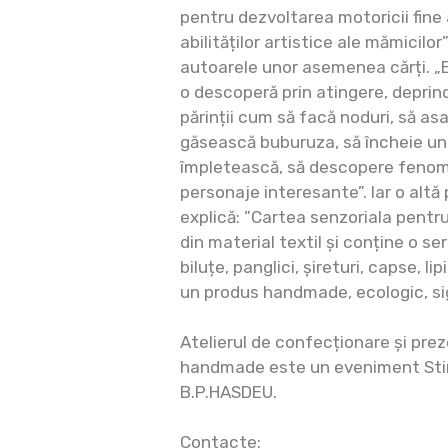
pentru dezvoltarea motoricii fine 
abilităților artistice ale mămicilo
autoarele unor asemenea cărți. „E
o descoperă prin atingere, deprin
părinții cum să facă noduri, să as
găsească buburuza, să încheie un
împletească, să descopere fenome
personaje interesante”. Iar o altă 
explică: ”Cartea senzoriala pentr
din material textil și conține o ser
biluțe, panglici, șireturi, capse, li
un produs handmade, ecologic, sigu
Atelierul de confecționare și prez
handmade este un eveniment Stiri
B.P.HASDEU.
Contacte: