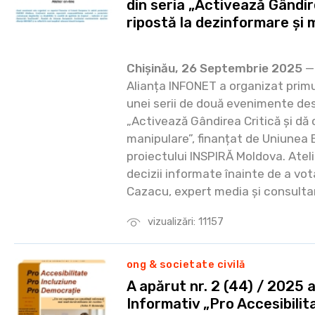
din seria „Activează Gândire
ripostă la dezinformare și 
Chișinău, 26 Septembrie 2025
— 
Alianța INFONET a organizat primul
unei serii de două evenimente de
„Activează Gândirea Critică și dă 
manipulare”, finanțat de Uniunea 
proiectului INSPIRĂ Moldova. Atel
decizii informate înainte de a vot
Cazacu, expert media și consulta
vizualizări: 11157
ong & societate civilă
A apărut nr. 2 (44) / 2025 a
Informativ „Pro Accesibilita