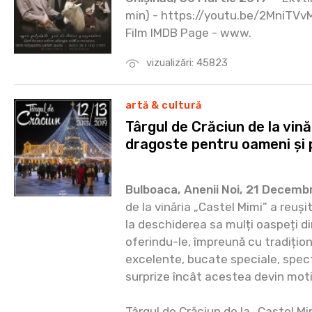
min) - https://youtu.be/2MniTVv
Film IMDB Page - www.
vizualizări: 45823
artă & cultură
Târgul de Crăciun de la vină
dragoste pentru oameni și 
Bulboaca, Anenii Noi, 21 Decemb
de la vinăria „Castel Mimi” a reuși
la deschiderea sa mulți oaspeți di
oferindu-le, împreună cu tradiționa
excelente, bucate speciale, spect
surprize încât acestea devin motiv
Târgul de Crăciun de la „Castel Mi