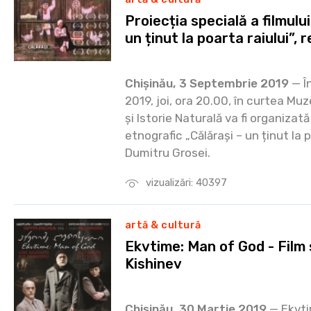
Proiecția specială a filmulu
un ținut la poarta raiului”,
Chișinău, 3 Septembrie 2019
— Î
2019, joi, ora 20.00, în curtea Mu
și Istorie Naturală va fi organizată
etnografic „Călărași – un ținut la po
Dumitru Grosei.
vizualizări: 40397
artă & cultură
Ekvtime: Man of God - Film 
Kishinev
Chișinău, 30 Martie 2019
— Ekvtim