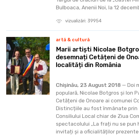
Bulboaca, Anenii Noi, la 12 decemb
vizualizări: 39954
artă & cultură
Marii artiști Nicolae Botgro
desemnați Cetățeni de Onoa
localități din România
Chișinău, 23 August 2018
— Doi m
populară, Nicolae Botgros și Ion 
Cetățeni de Onoare ai comunei Cor
Distincțiile au fost înmânate prin 
Consiliului Local chiar de Ziua Co
spectacolului „La frați nu se pun 
invitați și a oficialităților prezen