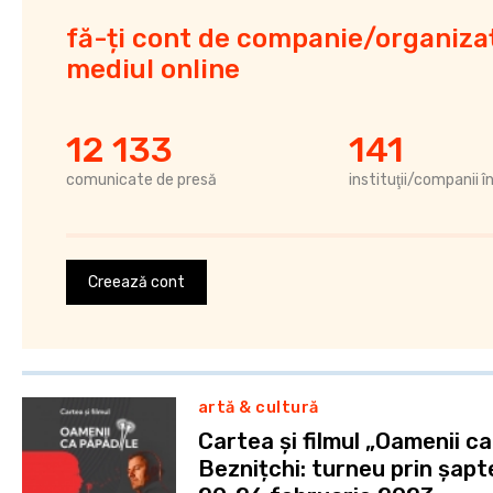
fă-ți cont de companie/organizaț
mediul online
12 133
141
comunicate de presă
instituţii/companii î
Creează cont
artă & cultură
Cartea și filmul „Oamenii ca
Beznițchi: turneu prin șapt