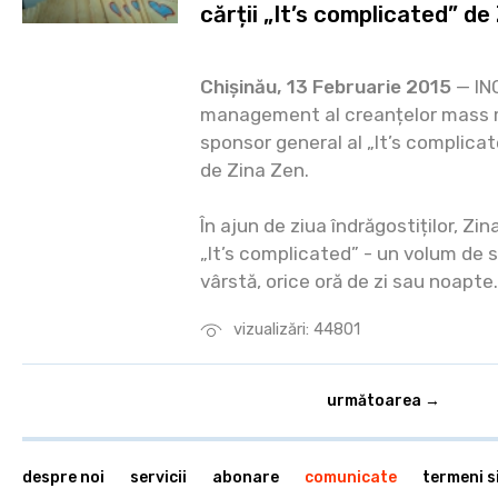
cărții „It’s complicated” de
Chișinău, 13 Februarie 2015
— INC
management al creanțelor mass m
sponsor general al „It’s complica
de Zina Zen.
În ajun de ziua îndrăgostiților, Zi
„It’s complicated” - un volum de st
vârstă, orice oră de zi sau noapte.
vizualizări: 44801
următoarea →
despre noi
servicii
abonare
comunicate
termeni si