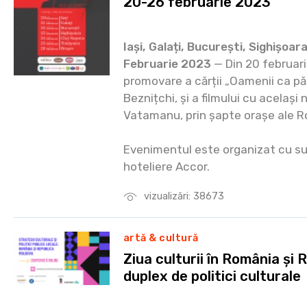
20-26 februarie 2023
Iași, Galați, București, Sighișoar
Februarie 2023
— Din 20 februar
promovare a cărții „Oamenii ca păp
Beznițchi, și a filmului cu acelaș
Vatamanu, prin șapte orașe ale R
Evenimentul este organizat cu s
hoteliere Accor.
vizualizări: 38673
artă & cultură
Ziua culturii în România și
duplex de politici culturale