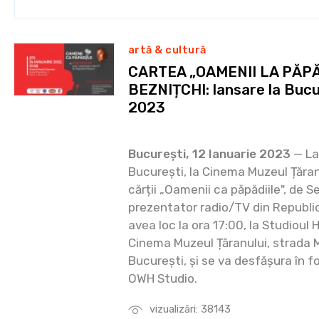
artă & cultură
CARTEA „OAMENII LA PĂPĂ
BEZNIȚCHI: lansare la Bucur
2023
București, 12 Ianuarie 2023
— La 
București, la Cinema Muzeul Țăran
cărții „Oamenii ca păpădiile", de S
prezentator radio/TV din Republi
avea loc la ora 17:00, la Studioul 
Cinema Muzeul Țăranului, strada Mo
București, și se va desfășura în f
OWH Studio.
vizualizări: 38143