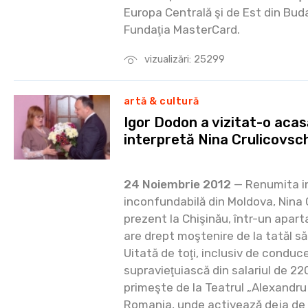
Europa Centrală şi de Est din Bu
Fundaţia MasterCard.
vizualizări: 25299
artă & cultură
Igor Dodon a vizitat-o acas
interpretă Nina Crulicovsc
24 Noiembrie 2012
— Renumita in
inconfundabilă din Moldova, Nina 
prezent la Chişinău, într-un apart
are drept moştenire de la tatăl să
Uitată de toţi, inclusiv de conduce
supravieţuiască din salariul de 220
primeşte de la Teatrul „Alexandru 
Romania, unde activează deja de 