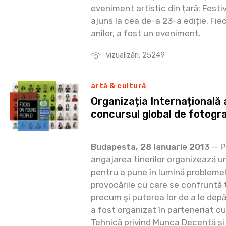
eveniment artistic din țară: Festi
ajuns la cea de-a 23-a ediție. Fie
anilor, a fost un eveniment.
vizualizări: 25249
artă & cultură
Organizația Internațională 
concursul global de fotog
Budapesta, 28 Ianuarie 2013
— P
angajarea tinerilor organizează u
pentru a pune în lumină problemele
provocările cu care se confruntă t
precum şi puterea lor de a le depă
a fost organizat în parteneriat c
Tehnică privind Munca Decentă şi O