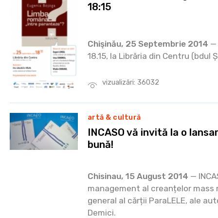
18:15
Chişinău, 25 Septembrie 2014
— 
18.15, la Librăria din Centru (bdul 
vizualizări: 36032
artă & cultură
INCASO vă invită la o lansa
bună!
Chisinau, 15 August 2014
— INCASO
management al creanțelor mass 
general al cărții ParaLELE, ale aut
Demici.