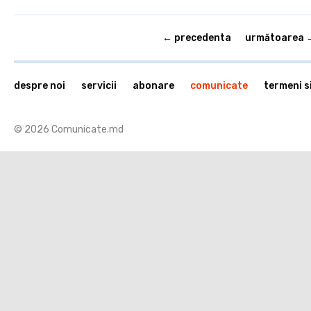
← precedenta
următoarea 
despre noi
servicii
abonare
comunicate
termeni si
© 2026 Comunicate.md