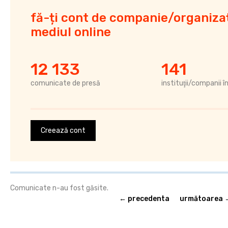
fă-ți cont de companie/organizaț
mediul online
12 133
141
comunicate de presă
instituţii/companii î
Creează cont
Comunicate n-au fost găsite.
← precedenta
următoarea 