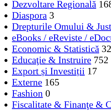
Dezvoltare Regională
16
Diaspora
3
Drepturile Omului & Just
eBooks / eReviste / eDo
Economic & Statistică
3
Educaţie & Instruire
752
Export și Investiții
17
Externe
165
Fashion
0
Fiscalitate & Finanţe & C