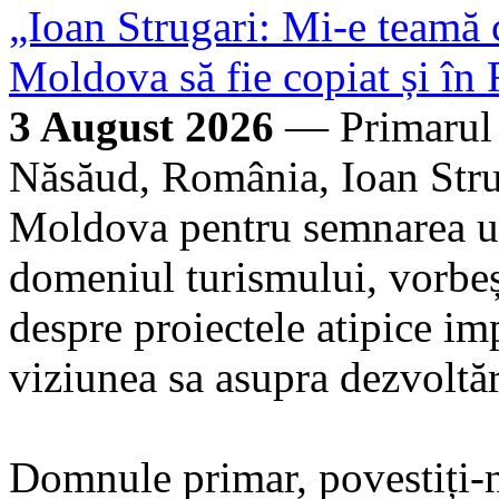
„Ioan Strugari: Mi-e teamă 
Moldova să fie copiat și î
3 August 2026
— Primarul c
Năsăud, România, Ioan Strug
Moldova pentru semnarea unu
domeniul turismului, vorbeș
despre proiectele atipice im
viziunea sa asupra dezvoltăr
Domnule primar, povestiți-ne