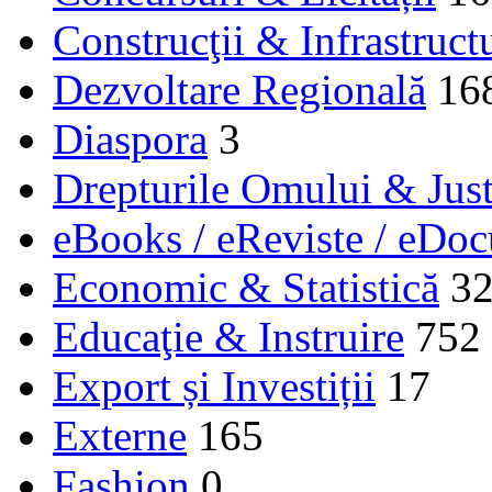
Construcţii & Infrastruct
Dezvoltare Regională
16
Diaspora
3
Drepturile Omului & Just
eBooks / eReviste / eDo
Economic & Statistică
3
Educaţie & Instruire
752
Export și Investiții
17
Externe
165
Fashion
0