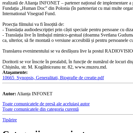
realizată de Alianţa INFONET – partener național de implementare a proi
Fundația „Human Doc” din Polonia (în parteneriat cu mai multe organi
International Visegrad Fund.
Proecția filmului va fi însoțită de:
- Translația audiodescripției prin căști speciale pentru persoane cu diza
- Translația live în limbajul mimico-gestual (doamna Svetlana Guduma
ca, ulterior, să fie montată o versiune accesibilă și pentru persoanele 
Translarea evenimentului se va desfășura live la postul RADIOVISION –
Doritorii se vor înscrie în prealabil, în funcție de numărul de locuri d
Chișinău, str. M. Kogălniceanu nr. 82, www.muzeu.md.
Ataşamente:
10665_Synopsis, Generalitati, Biografie de creatie.pdf
Autor:
Alianța INFONET
Toate comunicatele de presă ale aceluiaşi autor
Toate comunicatele din categoria curentă
Tipărire