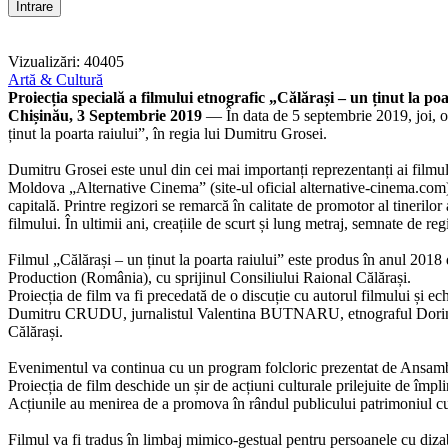
Vizualizări: 40405
Artă & Cultură
Proiecția specială a filmului etnografic „Călărași – un ținut la 
Chișinău, 3 Septembrie 2019
— În data de 5 septembrie 2019, joi, or
ținut la poarta raiului”, în regia lui Dumitru Grosei.
Dumitru Grosei este unul din cei mai importanți reprezentanți ai filmul
Moldova „Alternative Cinema” (site-ul oficial alternative-cinema.com).
capitală. Printre regizori se remarcă în calitate de promotor al tineril
filmului. În ultimii ani, creațiile de scurt și lung metraj, semnate de r
Filmul „Călărași – un ținut la poarta raiului” este produs în anul 
Production (România), cu sprijinul Consiliului Raional Călărași.
Proiecția de film va fi precedată de o discuție cu autorul filmului și 
Dumitru CRUDU, jurnalistul Valentina BUTNARU, etnograful Dorina O
Călărași.
Evenimentul va continua cu un program folcloric prezentat de Ansamblu
Proiecția de film deschide un șir de acțiuni culturale prilejuite de împ
Acțiunile au menirea de a promova în rândul publicului patrimoniul cultu
Filmul va fi tradus în limbaj mimico-gestual pentru persoanele cu dizabi