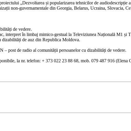
ectului „Dezvoltarea și popularizarea tehnicilor de audiodescripție a fi
zații non-guvernamentale din Georgia, Belarus, Ucraina, Slovacia, Cehi
bilități de vedere.
c, interpret în limbaj mimico-gestual la Televiziunea Națională M1 și T
cu dizabilități de auz din Republica Moldova.
 post de radio al comunității persoanelor cu dizabilități de vedere.
isponibile, la nr. telefon: + 373 022 23 88 68, mob. 079 487 916 (Elena Co