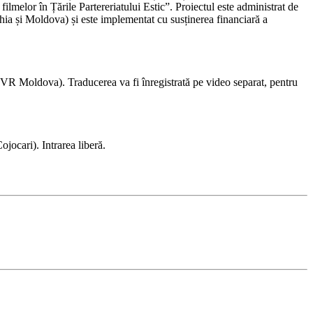
lmelor în Țările Partereriatului Estic”. Proiectul este administrat de
a și Moldova) și este implementat cu susținerea financiară a
VR Moldova). Traducerea va fi înregistrată pe video separat, pentru
jocari). Intrarea liberă.