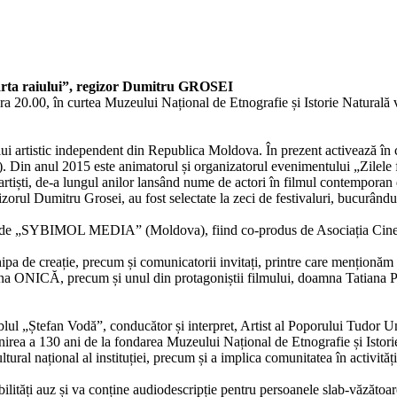
poarta raiului”, regizor Dumitru GROSEI
a 20.00, în curtea Muzeului Național de Etnografie și Istorie Naturală va
ui artistic independent din Republica Moldova. În prezent activează în c
 Din anul 2015 este animatorul și organizatorul evenimentului „Zilele fi
or artiști, de-a lungul anilor lansând nume de actori în filmul contemporan
egizorul Dumitru Grosei, au fost selectate la zeci de festivaluri, bucurând
2018 de „SYBIMOL MEDIA” (Moldova), fiind co-produs de Asociația Cine
echipa de creație, precum și comunicatorii invitați, printre care menționă
NICĂ, precum și unul din protagoniștii filmului, doamna Tatiana POP
l „Ștefan Vodă”, conducător și interpret, Artist al Poporului Tudor Un
linirea a 130 ani de la fondarea Muzeului Național de Etnografie și Istori
ral național al instituției, precum și a implica comunitatea în activităț
lități auz și va conține audiodescripție pentru persoanele slab-văzătoare.