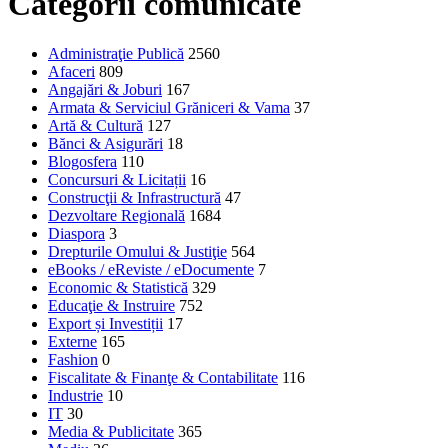
Categorii comunicate
Administraţie Publică
2560
Afaceri
809
Angajări & Joburi
167
Armata & Serviciul Grăniceri & Vama
37
Artă & Cultură
127
Bănci & Asigurări
18
Blogosfera
110
Concursuri & Licitații
16
Construcţii & Infrastructură
47
Dezvoltare Regională
1684
Diaspora
3
Drepturile Omului & Justiţie
564
eBooks / eReviste / eDocumente
7
Economic & Statistică
329
Educaţie & Instruire
752
Export și Investiții
17
Externe
165
Fashion
0
Fiscalitate & Finanţe & Contabilitate
116
Industrie
10
IT
30
Media & Publicitate
365