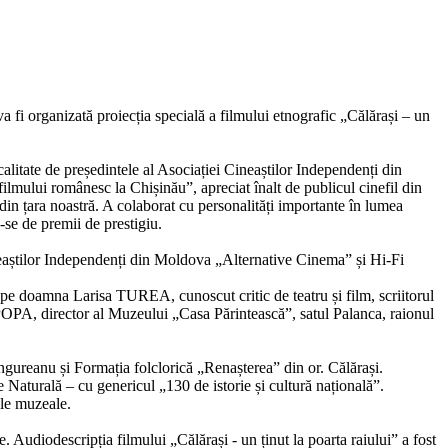
 fi organizată proiecția specială a filmului etnografic „Călărași – un
alitate de președintele al Asociației Cineaștilor Independenți din
lmului românesc la Chișinău”, apreciat înalt de publicul cinefil din
 din țara noastră. A colaborat cu personalități importante în lumea
u-se de premii de prestigiu.
aștilor Independenți din Moldova „Alternative Cinema” și Hi-Fi
m pe doamna Larisa TUREA, cunoscut critic de teatru și film, scriitorul
A, director al Muzeului „Casa Părintească”, satul Palanca, raionul
gureanu și Formația folclorică „Renașterea” din or. Călărași.
e Naturală – cu genericul „130 de istorie și cultură națională”.
ile muzeale.
 Audiodescripția filmului „Călărași - un ținut la poarta raiului” a fost