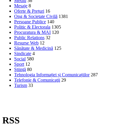
Mediu
36
Mesaje
8
Oferte & Prețuri
16
Ong & Societate Civilă
1381
Persoane Publice
140
Politic & Electorala
1305
Procuratura & MAI
120
Public Relations
32
Resurse Web
12
Sănătate & Medicină
125
Sindicate
4
Social
580
Sport
12
Ştiinţă
80
Tehnologia Informației și Comunicațiilor
287
Telefonie & Comunicaţii
29
Turism
33
RSS