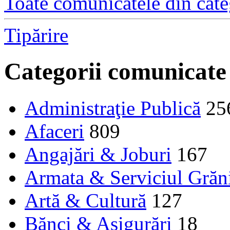
Toate comunicatele din cate
Tipărire
Categorii comunicate
Administraţie Publică
25
Afaceri
809
Angajări & Joburi
167
Armata & Serviciul Grăn
Artă & Cultură
127
Bănci & Asigurări
18