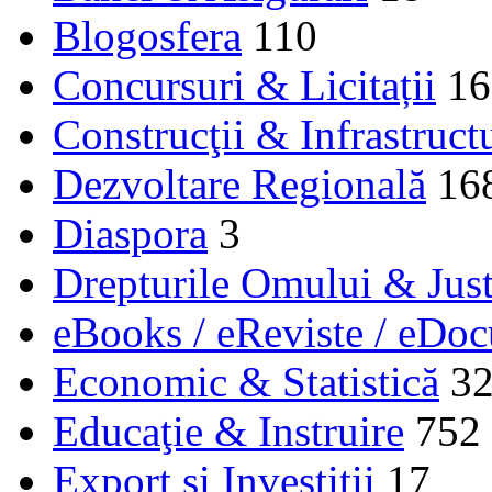
Blogosfera
110
Concursuri & Licitații
16
Construcţii & Infrastruct
Dezvoltare Regională
16
Diaspora
3
Drepturile Omului & Just
eBooks / eReviste / eDo
Economic & Statistică
3
Educaţie & Instruire
752
Export și Investiții
17