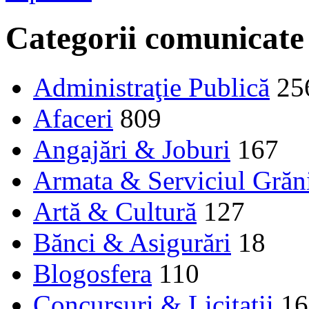
Categorii comunicate
Administraţie Publică
25
Afaceri
809
Angajări & Joburi
167
Armata & Serviciul Grăn
Artă & Cultură
127
Bănci & Asigurări
18
Blogosfera
110
Concursuri & Licitații
16