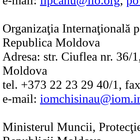
e-mail:
lipcanu@ilo.org
,
po
Organizaţia Internaţională 
Republica Moldova
Adresa: str. Ciuflea nr. 36
Moldova
tel. +373 22 23 29 40/1, fa
e-mail:
iomchisinau@iom.i
Ministerul Muncii, Protecţie