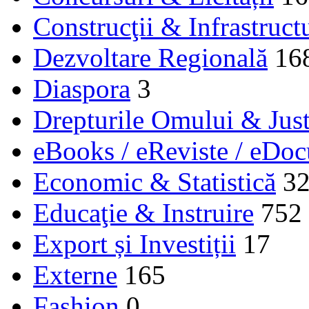
Construcţii & Infrastruct
Dezvoltare Regională
16
Diaspora
3
Drepturile Omului & Just
eBooks / eReviste / eDo
Economic & Statistică
3
Educaţie & Instruire
752
Export și Investiții
17
Externe
165
Fashion
0