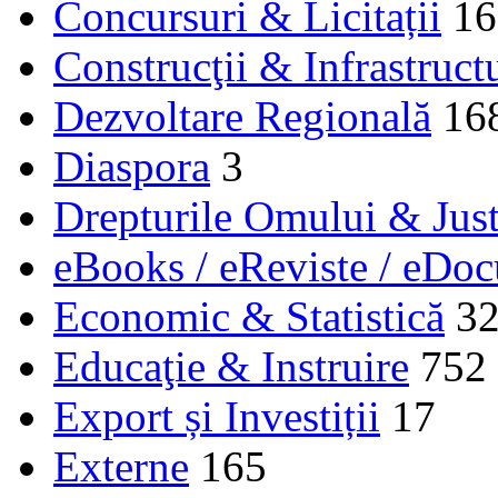
Concursuri & Licitații
16
Construcţii & Infrastruct
Dezvoltare Regională
16
Diaspora
3
Drepturile Omului & Just
eBooks / eReviste / eDo
Economic & Statistică
3
Educaţie & Instruire
752
Export și Investiții
17
Externe
165