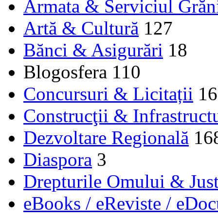
Armata & Serviciul Grăn
Artă & Cultură
127
Bănci & Asigurări
18
Blogosfera
110
Concursuri & Licitații
16
Construcţii & Infrastruct
Dezvoltare Regională
16
Diaspora
3
Drepturile Omului & Just
eBooks / eReviste / eDo