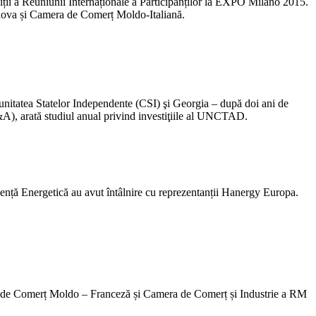
iții a Reuniunii Internaționale a Participanților la EXPO Milano 2015.
dova și Camera de Comerț Moldo-Italiană.
munitatea Statelor Independente (CSI) şi Georgia – după doi ani de
(M&A), arată studiul anual privind investiţiile al UNCTAD.
ență Energetică au avut întâlnire cu reprezentanții Hanergy Europa.
ra de Comerț Moldo – Franceză și Camera de Comerț și Industrie a RM