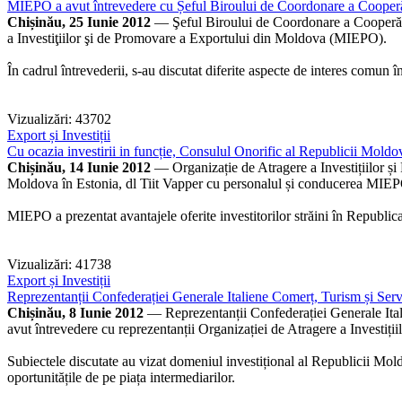
MIEPO a avut întrevedere cu Șeful Biroului de Coordonare a Cooperăr
Chișinău, 25 Iunie 2012
— Şeful Biroului de Coordonare a Cooperării
a Investiţiilor şi de Promovare a Exportului din Moldova (MIEPO).
În cadrul întrevederii, s-au discutat diferite aspecte de interes comun 
Vizualizări: 43702
Export și Investiții
Cu ocazia investirii in funcție, Consulul Onorific al Republicii Moldo
Chișinău, 14 Iunie 2012
— Organizație de Atragere a Investițiilor și
Moldova în Estonia, dl Tiit Vapper cu personalul și conducerea MIE
MIEPO a prezentat avantajele oferite investitorilor străini în Republica
Vizualizări: 41738
Export și Investiții
Reprezentanții Confederației Generale Italiene Comerț, Turism și Servic
Chișinău, 8 Iunie 2012
— Reprezentanții Confederației Generale It
avut întrevedere cu reprezentanții Organizației de Atragere a Investiț
Subiectele discutate au vizat domeniul investițional al Republicii Mold
oportunitățile de pe piața intermediarilor.