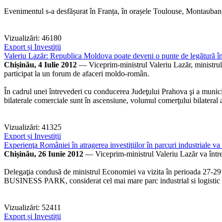
Evenimentul s-a desfășurat în Franța, în orașele Toulouse, Montauba
Vizualizări: 46180
Export și Investiții
Valeriu Lazăr: Republica Moldova poate deveni o punte de legătură într
Chișinău, 4 Iulie 2012
— Viceprim-ministrul Valeriu Lazăr, ministrul 
participat la un forum de afaceri moldo-român.
În cadrul unei întrevederi cu conducerea Judeţului Prahova şi a municipiu
bilaterale comerciale sunt în ascensiune, volumul comerţului bilateral 
Vizualizări: 41325
Export și Investiții
Experienţa României în atragerea investiţiilor în parcuri industriale va 
Chișinău, 26 Iunie 2012
— Viceprim-ministrul Valeriu Lazăr va întrepr
Delegaţia condusă de ministrul Economiei va vizita în perioada 27-29
BUSINESS PARK, considerat cel mai mare parc industrial si logistic 
Vizualizări: 52411
Export și Investiții