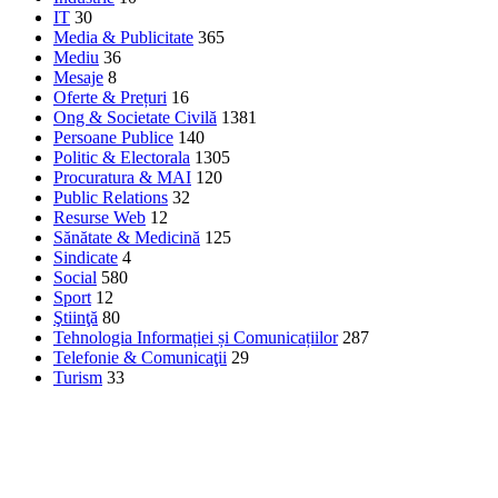
IT
30
Media & Publicitate
365
Mediu
36
Mesaje
8
Oferte & Prețuri
16
Ong & Societate Civilă
1381
Persoane Publice
140
Politic & Electorala
1305
Procuratura & MAI
120
Public Relations
32
Resurse Web
12
Sănătate & Medicină
125
Sindicate
4
Social
580
Sport
12
Ştiinţă
80
Tehnologia Informației și Comunicațiilor
287
Telefonie & Comunicaţii
29
Turism
33