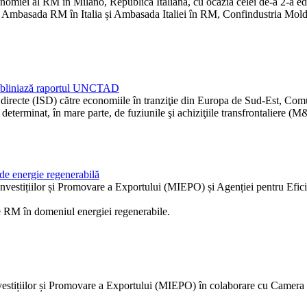
onomiei al RM în Milano, Republica Italiană, cu ocazia celei de-a 2-a ed
M, Ambasada RM în Italia și Ambasada Italiei în RM, Confindustria Mol
1, subliniază raportul UNCTAD
e directe (ISD) către economiile în tranziţie din Europa de Sud-Est, Co
 determinat, în mare parte, de fuziunile şi achiziţiile transfrontaliere 
de energie regenerabilă
vestițiilor și Promovare a Exportului (MIEPO) și Agenției pentru Efici
ale RM în domeniul energiei regenerabile.
nvestițiilor și Promovare a Exportului (MIEPO) în colaborare cu Came