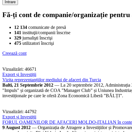
Fă-ți cont de companie/organizație pentru a
12 134
comunicate de presă
141
instituţii/companii înscrise
329
jurnalişti înscrişi
475
utilizatori înscrişi
Creează cont
Vizualizări: 46671
Export și Investiții
Vizita reprezentanțiilor mediului de afaceri din Turcia
Balti, 21 Septembrie 2012
— La 20 septembrie 2012, Administrația Zo
"Impuls" și organizată de COA ”Manager Club” și Uniunea Industriașilor 
investiționale pe care le oferă Zona Economică Liberă ”BĂLȚI”.
Vizualizări: 44792
Export și Investiții
FORUL OAMENILOR DE AFACERI MOLDO-ITALIAN în contextul vizitei 
9 August 2012
— Organizația de Atragere a Investițiilor și Promova