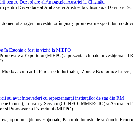
ii pentru Dezvoltare al Ambasadei Austriei la Chişinău
 pentru Dezvoltare al Ambasadei Austriei la Chişinău, dl Gerhard Scha
în domeniul atragerii investiţiilor în ţară şi promovării exportului moldov
va în Estonia a fost în vizită la MIEPO
 Promovare a Exportului (MIEPO) a prezentat climatul investițional al Re
PO.
 Moldova cum ar fi: Parcurile Industriale și Zonele Economice Libere, sus
ii au avut întrevederi cu reprezentanții instituțiilor de stat din RM
aliene Comerț, Turism și Servicii (CONFCOMMERCIO) și Asociației Pr
iilor și Promovare a Exportului (MIEPO).
ova, oportunitățile investiționale, Parcurile Industriale și Zonele Econom