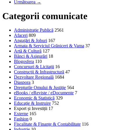
Următoarea →
Categorii comunicate
Administraţie Publică
2561
Afaceri
809
Angajări & Joburi
167
Armata & Serviciul Grăniceri & Vama
37
Artă & Cultură
127
Bănci & Asigurări
18
Blogosfera
110
Concursuri & Licitații
16
Construcţii & Infrastructură
47
Dezvoltare Regională
1684
Diaspora
3
Drepturile Omului & Justiţie
564
eBooks / eReviste / eDocumente
7
Economic & Statistică
329
Educaţie & Instruire
752
Export și Investiții
17
Externe
165
Fashion
0
Fiscalitate & Finanţe & Contabilitate
116
Industrie
10