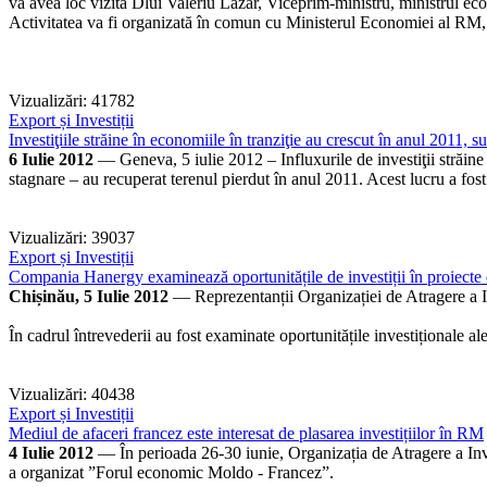
va avea loc vizita Dlui Valeriu Lazăr, Viceprim-ministru, ministrul ec
Activitatea va fi organizată în comun cu Ministerul Economiei al R
Vizualizări: 41782
Export și Investiții
Investiţiile străine în economiile în tranziţie au crescut în anul 201
6 Iulie 2012
— Geneva, 5 iulie 2012 – Influxurile de investiţii străin
stagnare – au recuperat terenul pierdut în anul 2011. Acest lucru a fost
Vizualizări: 39037
Export și Investiții
Compania Hanergy examinează oportunitățile de investiții în proiecte 
Chișinău, 5 Iulie 2012
— Reprezentanții Organizației de Atragere a In
În cadrul întrevederii au fost examinate oportunitățile investiționale 
Vizualizări: 40438
Export și Investiții
Mediul de afaceri francez este interesat de plasarea investițiilor în RM
4 Iulie 2012
— În perioada 26-30 iunie, Organizația de Atragere a I
a organizat ”Forul economic Moldo - Francez”.