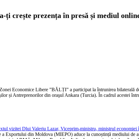
-ți crește prezența în presă și mediul onlin
nei Economice Libere ”BĂLȚI” a participat la întrunirea bilaterală de 
și Antreprenorilor din oraşul Ankara (Turcia). În cadrul acestei întrunir
Dlui Valeriu Lazar, Viceprim-ministru, ministrul economiei în Mi
re a Exportului din Moldova (MIEPO) aduce la cunoștință mediului de 