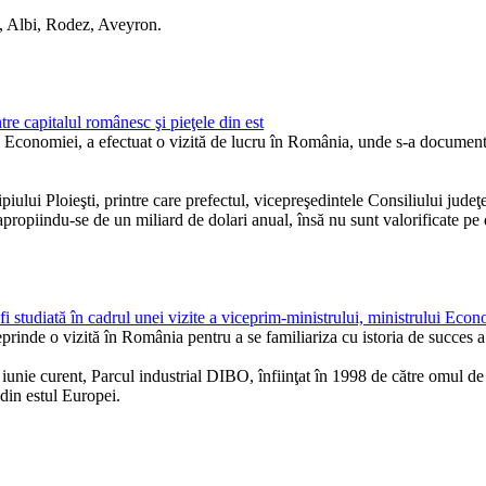
n, Albi, Rodez, Aveyron.
e capitalul românesc şi pieţele din est
Economiei, a efectuat o vizită de lucru în România, unde s-a documentat 
lui Ploieşti, printre care prefectul, vicepreşedintele Consiliului judeţea
apropiindu-se de un miliard de dolari anual, însă nu sunt valorificate pe 
fi studiată în cadrul unei vizite a viceprim-ministrului, ministrului Econo
inde o vizită în România pentru a se familiariza cu istoria de succes a 
 iunie curent, Parcul industrial DIBO, înfiinţat în 1998 de către omul 
din estul Europei.