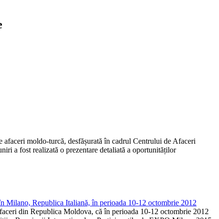
e
afaceri moldo-turcă, desfășurată în cadrul Centrului de Afaceri
i a fost realizată o prezentare detaliată a oportunităților
lano, Republica Italiană, în perioada 10-12 octombrie 2012
afaceri din Republica Moldova, că în perioada 10-12 octombrie 2012